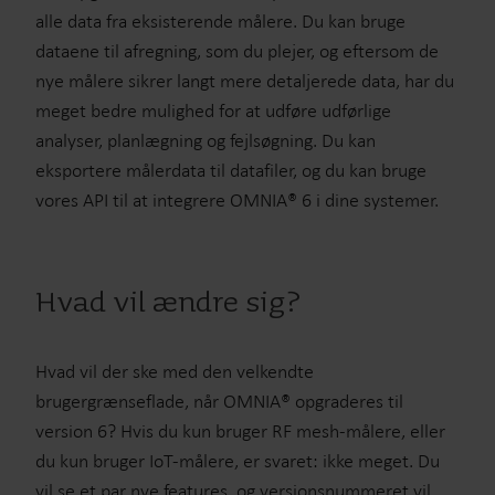
alle data fra eksisterende målere. Du kan bruge
dataene til afregning, som du plejer, og eftersom de
nye målere sikrer langt mere detaljerede data, har du
meget bedre mulighed for at udføre udførlige
analyser, planlægning og fejlsøgning. Du kan
eksportere målerdata til datafiler, og du kan bruge
vores API til at integrere OMNIA® 6 i dine systemer.
Hvad vil ændre sig?
Hvad vil der ske med den velkendte
brugergrænseflade, når OMNIA® opgraderes til
version 6? Hvis du kun bruger RF mesh-målere, eller
du kun bruger IoT-målere, er svaret: ikke meget. Du
vil se et par nye features, og versionsnummeret vil