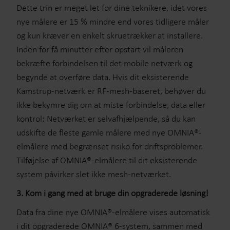
Dette trin er meget let for dine teknikere, idet vores
nye målere er 15 % mindre end vores tidligere måler
og kun kræver en enkelt skruetrækker at installere.
Inden for få minutter efter opstart vil måleren
bekræfte forbindelsen til det mobile netværk og
begynde at overføre data. Hvis dit eksisterende
Kamstrup-netværk er RF-mesh-baseret, behøver du
ikke bekymre dig om at miste forbindelse, data eller
kontrol: Netværket er selvafhjælpende, så du kan
udskifte de fleste gamle målere med nye OMNIA®-
elmålere med begrænset risiko for driftsproblemer.
Tilføjelse af OMNIA®-elmålere til dit eksisterende
system påvirker slet ikke mesh-netværket.
3. Kom i gang med at bruge din opgraderede løsning!
Data fra dine nye OMNIA®-elmålere vises automatisk
i dit opgraderede OMNIA® 6-system, sammen med