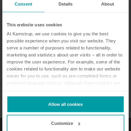
Consent
Details
About
This website uses cookies
Läs mer
Läs mer
At Kamstrup, we use cookies to give you the best
possible experience when you visit our website. They
serve a number of purposes related to functionality,
marketing and statistics about user visits – all in order to
improve the user experience. For example, some of the
cookies related to functionality aim to make our website
easier for you to use, such as pre-completed forms or
preferred language choices. Although these cookies are
not strictly necessary, many important functions would
not be available without them.
Kamstrup makes use of third-party cookies. A third-party
Allow all cookies
cookie is installed by someone other than us, such as
other websites that provide content for our website or
Customize
analysis programmes.