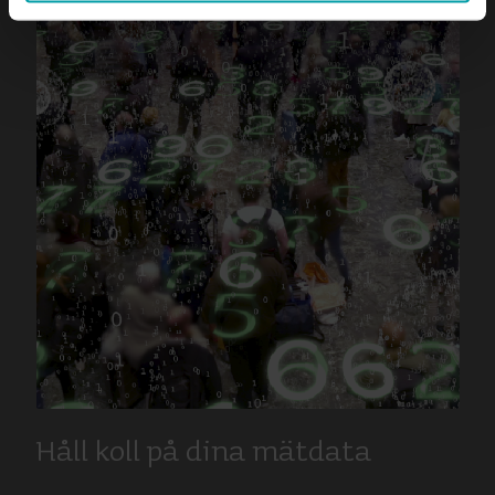
You can at any time change or withdraw your consent
from the Cookie Declaration
here
.
Håll koll på dina mätdata