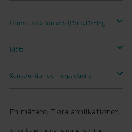
Kommunikation och fjärravläsning
Mått
Wireless M-Bus
Trådbunden M-Bus
Konstruktion och förpackning
Sigfox
Läs mer
En mätare. Flera applikationer.
Välj din bransch och ta reda på hur Kamstrups