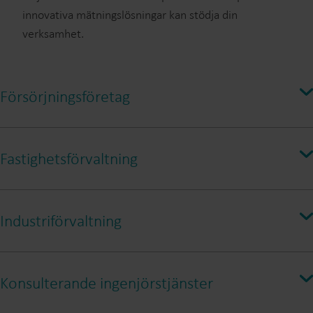
innovativa mätningslösningar kan stödja din
verksamhet.
Försörjningsföretag
Precisionsvattenmätning med mera
Fastighetsförvaltning
Säker, snabb och noggrann vattenmätning
Industriförvaltning
Intelligens och precision som standard
Konsulterande ingenjörstjänster