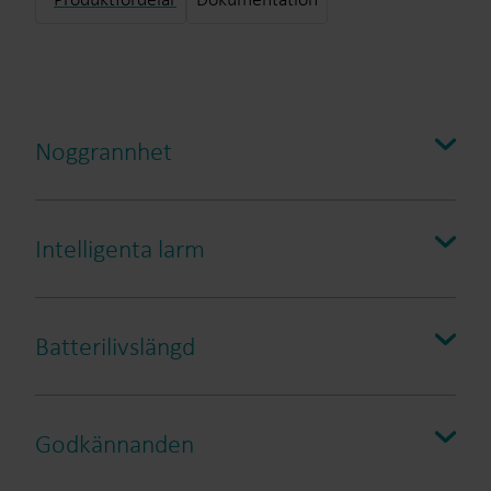
Noggrannhet
Intelligenta larm
Batterilivslängd
Läckage
Rörbrott
Torr mätare
Godkännanden
Omvänt flöde
Manipulering