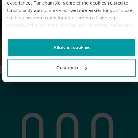
experience. For example, some of the cookies related to
functionality aim to make our website easier for you to use,
such as pre-completed forms or preferred language
choices. Although these cookies are not strictly necessary,
many important functions would not be available without
them.
Kamstrup makes use of third-party cookies. A third-party
Allow all cookies
cookie is installed by someone other than us, such as other
websites that provide content for our website or analysis
Customize
Watch the Case-video
programmes.
You can at any time change or withdraw your consent from
the Cookie Declaration
here
.