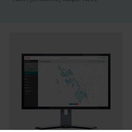
Våra lösningar för mätning
Vårt engagemang för en grönare framtid motiverar oss att
skapa lösningar som gör det möjligt för våra kunder att
minska vattenförlust, förbättra system, optimera
energieffektivitet och hantera elektrifiering.
Lösningar för vattenmätning