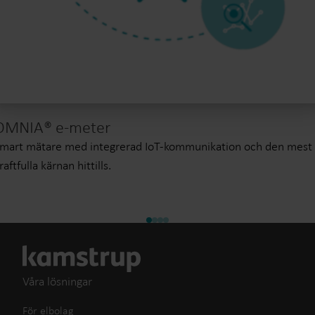
OMNIA® e-meter
mart mätare med integrerad IoT-kommunikation och den mest
raftfulla kärnan hittills.
Våra lösningar
För elbolag