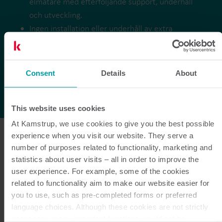
elmätare med efterföljande support, underhåll
och utveckling.
Ingen installation eller underhåll av extra
hårdvara i fält krävs i och med användningen av
NB-IoT-kommunikation.
Banbrytande teknologi – möjlighet till
Consent
Details
About
uppdatering och tillägg av nya funktioner i
mätarna i framtiden.
This website uses cookies
At Kamstrup, we use cookies to give you the best possible
experience when you visit our website. They serve a
Förbättrade kundrelationer
number of purposes related to functionality, marketing and
och ett starkare varumärke
statistics about user visits – all in order to improve the
user experience. For example, some of the cookies
related to functionality aim to make our website easier for
Göteborg Energi strävar alltid efter att förbättra
you to use, such as pre-completed forms or preferred
relationen med sina kunder, inte minst för att
language choices. Although these cookies are not strictly
bolaget ägs av Göteborgs stad och därmed i
necessary, many important functions would not be