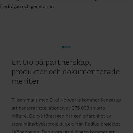
fterfrågan och generation
En tro på partnerskap,
produkter och dokumenterade
meriter
Tillsammans med Eltel Networks kommer Kamstrup
att hantera installationen av 275 000 smarta
mätare. De två företagen har god erfarenhet av
stora mätarbytesprojekt, t.ex. från Radius-projektet
i Köpenhamn. Den stora utrullningen kommer att