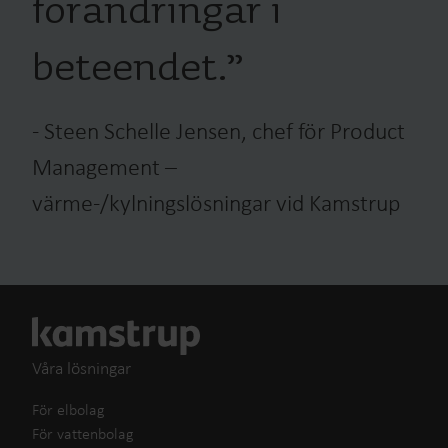
förändringar i
beteendet.
”
-
Steen Schelle Jensen, chef för Product
Management –
värme-/kylningslösningar vid Kamstrup
Våra lösningar
För elbolag
För vattenbolag