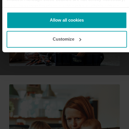
many important functions would not be available without
them.
Kamstrup makes use of third-party cookies. A third-party
Allow all cookies
cookie is installed by someone other than us, such as other
websites that provide content for our website or analysis
Customize
programmes.
You can at any time change or withdraw your consent from
the Cookie Declaration
here
.