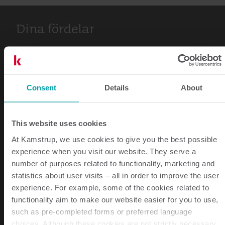
Dina fördelar
Genom att byta till smarta mätare får du åtkomst till
exakta mätdata och kunskap om förbrukningen. Detta
säkerställer rättvis, individuell fakturering – och du
Consent
Details
About
kan hjälpa dina hyresgäster att optimera sin dagliga
energiförbrukning. Allt detta samtidigt som du
This website uses cookies
uppfyller kraven i EED-direktivet.
At Kamstrup, we use cookies to give you the best possible
experience when you visit our website. They serve a
number of purposes related to functionality, marketing and
statistics about user visits – all in order to improve the user
experience. For example, some of the cookies related to
functionality aim to make our website easier for you to use,
such as pre-completed forms or preferred language
choices. Although these cookies are not strictly necessary,