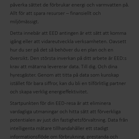
påverka sättet de förbrukar energi och varmvatten på.
Allt för att spara resurser – finansiellt och
miljömässigt.
Detta innebär att EED antingen är ett sätt att komma
igång eller att vidareutveckla verksamheten. Oavsett
hur du ser på det så behöver du en plan och en
översikt. Den största inverkan på ditt arbete är EED:s
krav att mätarna levererar data. Till dig. Och dina
hyresgäster. Genom att titta på data som kunskap
istället för bara siffror, kan du bli en tilförlitlig partner
och skapa verklig energieffektivitet.
Startpunkten för din EED-resa är att eliminera
vardagliga utmaningar och hitta sätt att förverkliga
potentialen av just din fastighetsförvaltning. Data från
intelligenta mätare tillhandahåller ett stadigt
informationsflöde om förbrukning, prestanda och