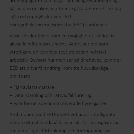
arbetsuppgifter som utgör din fastighetsförvaltning.
Så, av den orsaken, varför inte göra det enkelt för dig
själv och uppfylla kraven i EU:s
energieffektiviseringsdirektiv (EED) samtidigt?
Vissa ser direktivet som en möjlighet att ändra de
aktuella mätningsrutinerna. Andra ser det som
ytterligare en komplexitet i ett redan hektiskt
arbetsliv. Oavsett hur man ser på direktivet, kommer
EED att driva förändring inom tre huvudsakliga
områden:
• Fjärravlästa mätare
• Datainsamling och rättvis fakturering
• Välinformerade och motiverade hyresgäster
Ambitionen med EED-direktivet är att intelligenta
mätare ska tillhandahålla ny insikt för hyresgästerna
om deras egna förbrukning och förhoppningsvis