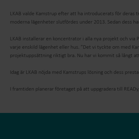
LKAB valde Kamstrup efter att ha introducerats för deras tr
moderna lägenheter slutfördes under 2013. Sedan dess har e
LKAB installerar en koncentrator i alla nya projekt och v
varje enskild lägenhet eller hus. ”Det vi tyckte om med Ka
projektuppsättning riktigt bra. Nu har vi kommit så långt att
Idag är LKAB nöjda med Kamstrups lösning och dess prestan
I framtiden planerar företaget på att uppgradera till READ