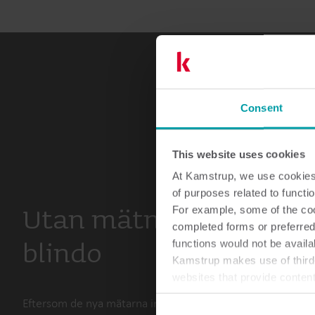
Consent
This website uses cookies
At Kamstrup, we use cookies 
of purposes related to functio
Utan mätning arbetar 
For example, some of the cook
completed forms or preferred
blindo
functions would not be availa
Kamstrup makes use of third-
websites that provide conten
You can at any time change 
Eftersom de nya mätarna installeras i helt nya bostäder, h