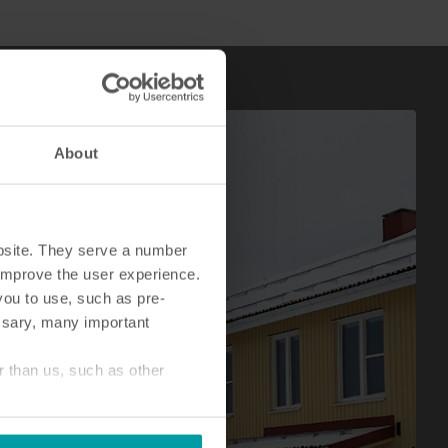
About
bsite. They serve a number
o improve the user experience.
you to use, such as pre-
ssary, many important
r than us, such as other