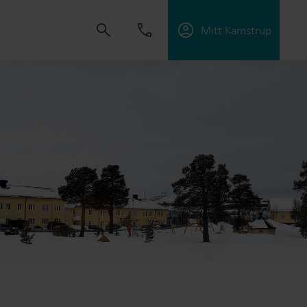
Mitt Kamstrup
tning
skapa lösningar som gör det möjligt för våra
 energieffektivitet och hantera elektrifiering.