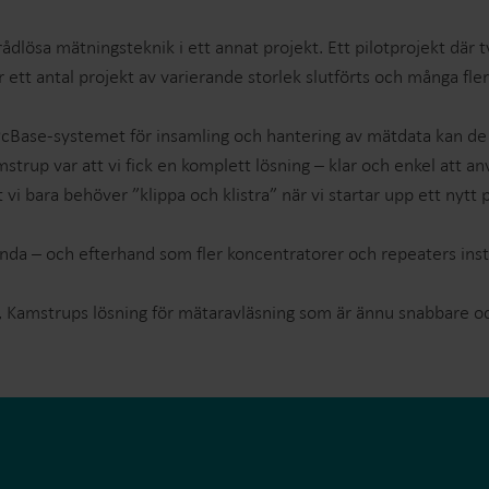
ådlösa mätningsteknik i ett annat projekt. Ett pilotprojekt där
tt antal projekt av varierande storlek slutförts och många fle
ia PcBase-systemet för insamling och hantering av mätdata kan d
mstrup var att vi fick en komplett lösning – klar och enkel att
 vi bara behöver ”klippa och klistra” när vi startar upp ett nytt 
da – och efterhand som fler koncentratorer och repeaters instal
y, Kamstrups lösning för mätaravläsning som är ännu snabbare o