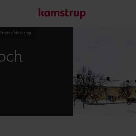
ättvis debitering
Våra lösningar för mä
 och
Vårt engagemang för en grönare framtid motiverar oss att 
kunder att minska vattenförlust, förbättra system, optimera
Läs mer om våra lösningar