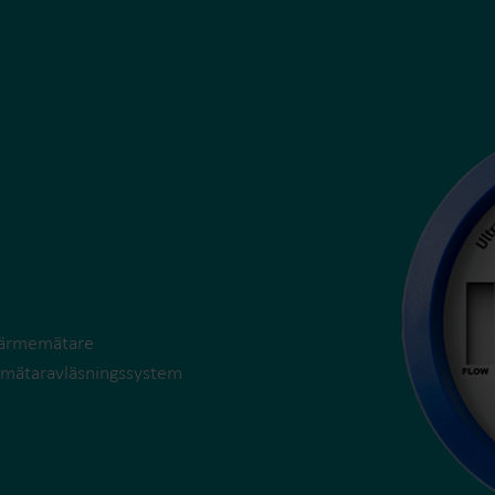
värmemätare
ch mätaravläsningssystem