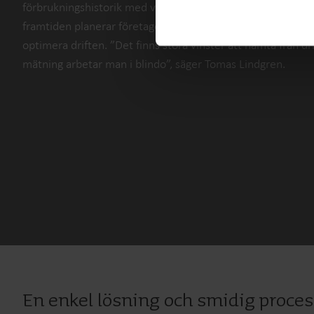
förbrukningshistorik med vilken de kan jämföra mätdata de
framtiden planerar företaget även att använda denna inform
optimera driften. ”Det finns stora vinster att hämta från d
mätning arbetar man i blindo”, säger Tomas Lindgren.
En enkel lösning och smidig proces