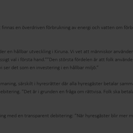
t finnas en överdriven förbrukning av energi och vatten om för
töder en hållbar utveckling i Kiruna. Vi vet att människor använd
ssigt val i första hand.””Den största fördelen är att folk använd
vi ser det som en investering i en hållbar miljö.”
aning, särskilt i hyresrätter där alla hyresgäster betalar samma
ebitering. ”Det är i grunden en fråga om rättvisa. Folk ska betal
ning med en transparent debitering: ”När hyresgäster blir mer 