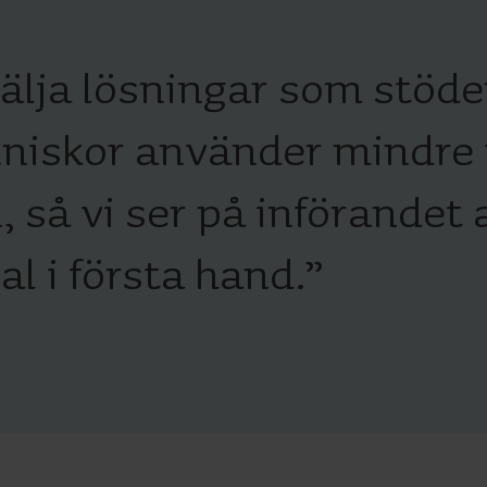
Lösningar för undermätning
Undermätningslösningar förprecision,
U
välja lösningar som stöde
uppföljning och effektiv resurshantering.
v
änniskor använder mindre 
 så vi ser på införandet 
l i första hand.
”