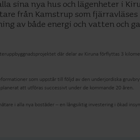
la sina nya hus och lägenheter i Kir
are från Kamstrup som fjärravläses v
ning av både energi och vatten och g
Lösningar för vattenmätning
Smarta lösningar för
Smarta lösningar för
teruppbyggnadsprojektet där delar av Kiruna förflyttas 3 kilomet
noggrann mätning och
noggrann mätning a
effektiv förvaltning av vatten.
och effektiv
energianvändning.
eformationer som uppstår till följd av den underjordiska gruvbr
 planerat att utföras successivt under de kommande 20 åren.
mätare i alla nya bostäder – en långsiktig investering i ökad i