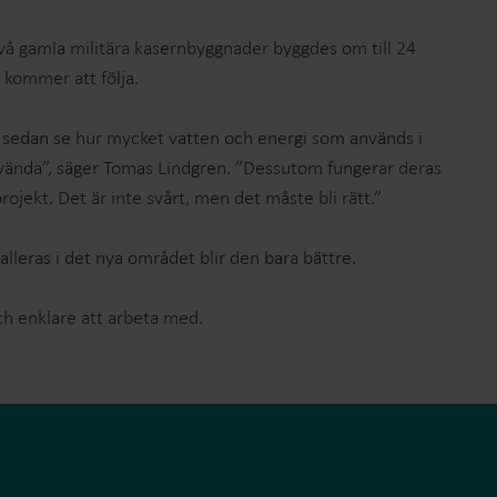
 två gamla militära kasernbyggnader byggdes om till 24
r kommer att följa.
e sedan se hur mycket vatten och energi som används i
 använda”, säger Tomas Lindgren. ”Dessutom fungerar deras
projekt. Det är inte svårt, men det måste bli rätt.”
leras i det nya området blir den bara bättre.
ch enklare att arbeta med.