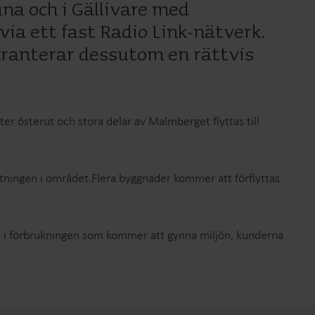
una och i Gällivare med
ia ett fast Radio Link-nätverk.
aranterar dessutom en rättvis
Lösningar för värmemätningar
Lösningar för elmätning
Avancerade lösningar för
er österut och stora delar av Malmberget flyttas till
v värme
noggrann mätning av el och
smartare energihushållning.
ytningen i området.Flera byggnader kommer att förflyttas
nsyn i förbrukningen som kommer att gynna miljön, kunderna