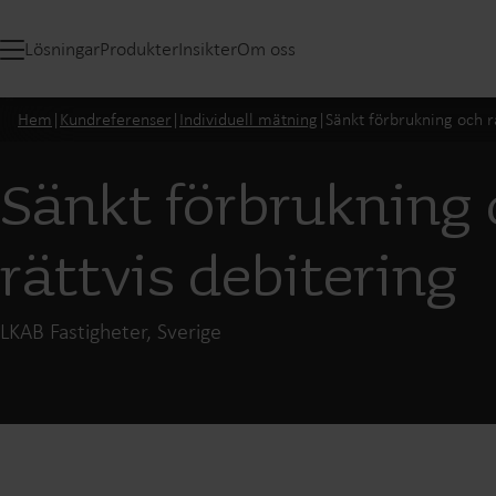
Lösningar
Produkter
Insikter
Om oss
Hem
|
Kundreferenser
|
Individuell mätning
|
Sänkt förbrukning och r
Sänkt förbrukning
rättvis debitering
LKAB Fastigheter, Sverige