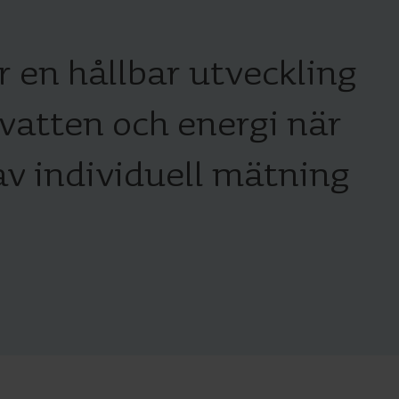
Produktcenter
pptäck detaljerade insikter och resurser för
r en hållbar utveckling
åra innovativa lösningar i vårt produktcenter.
vatten och energi när
av individuell mätning