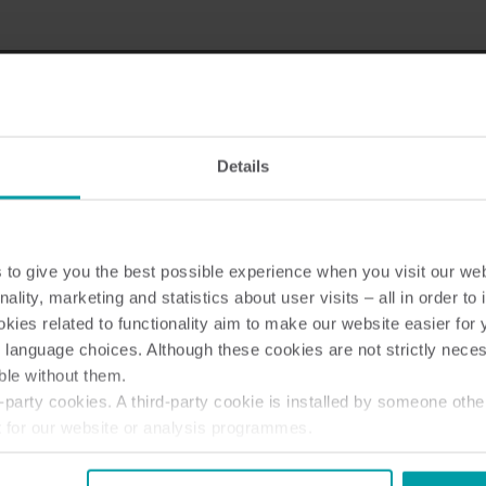
Details
to give you the best possible experience when you visit our we
nality, marketing and statistics about user visits – all in order t
man i
ies related to functionality aim to make our website easier for 
 language choices. Although these cookies are not strictly nece
ble without them.
party cookies. A third-party cookie is installed by someone othe
t for our website or analysis programmes.
or withdraw your consent from the Cookie Declaration
here
.
ar LKAB ännu inte någon