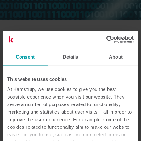
För alla lösningar där vi behandlar personuppgifter
Consent
Details
About
upprättar vi ett personuppgiftsbiträdesavtal baserat
på den danska dataskyddsmyndighetens
standardmall. Avtalet klargör både Kamstrups och
This website uses cookies
kundens roller, ansvar och skyldigheter, inklusive krav
At Kamstrup, we use cookies to give you the best
på säkerhet och skydd av personuppgifter.
possible experience when you visit our website. They
Om du som kund vill granska avtalet kan du kontakta
serve a number of purposes related to functionality,
oss på
dpo@kamstrup.com
marketing and statistics about user visits – all in order to
improve the user experience. For example, some of the
Vi har även tagit fram kompletterande material som
cookies related to functionality aim to make our website
stödjer personuppgiftsbiträdesavtalet, inklusive
easier for you to use, such as pre-completed forms or
vanliga frågor och TIA:er. Du hittar detta material på