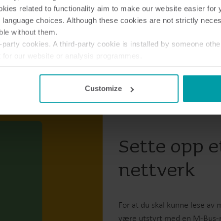
ies related to functionality aim to make our website easier for 
 language choices. Although these cookies are not strictly nece
ble without them.
party cookies. A third-party cookie is installed by someone othe
t for our website or analysis programmes.
or withdraw your consent from the Cookie Declaration
here
.
Customize
Sette opp e
nettverk
For at du skal kunne lese av
være utstyrt med en M-Bus-m