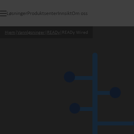
Løsninger
Produktsenter
Innsikt
Om oss
Hjem
|
Vannløsninger
|
READy
|
READy Wired