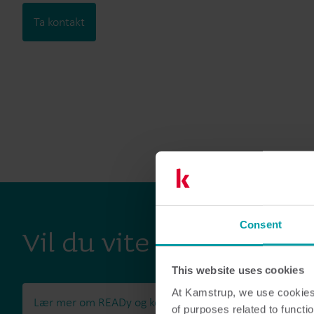
Ta kontakt
Consent
Vil du vite mer?
This website uses cookies
At Kamstrup, we use cookies 
Lær mer om READy og komponentene
of purposes related to functio