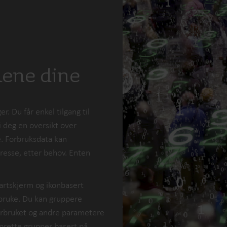
aene dine
 Du får enkel tilgang til
gi deg en oversikt over
e. Forbruksdata kan
dresse, etter behov. Enten
artskjerm og ikonbasert
 bruke. Du kan gruppere
forbruket og andre parametere
opprette grupper basert på