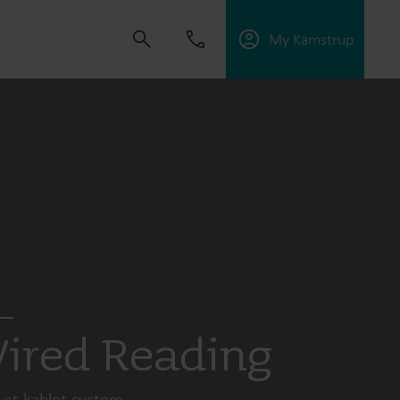
My Kamstrup
ape løsninger som gir kundene mulighet til å
nergieffektiviteten og administrere
ired Reading
i et kablet system