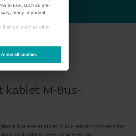
you to use, such as pre-
ssary, many important
r than us, such as other
Allow all cookies
t kablet M-Bus-
 målerne dine over et kablet M-Bus-nettverk må hver måler
odul og tilkoblet en M-Bus Master-enhet.