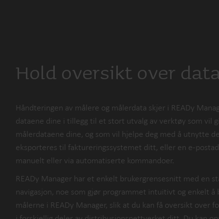
Hold oversikt over dat
Håndteringen av målere og målerdata skjer i READy Manager.
dataene dine i tillegg til et stort utvalg av verktøy som vil 
målerdataene dine, og som vil hjelpe deg med å utnytte d
eksporteres til faktureringssystemet ditt, eller en e-posta
manuelt eller via automatiserte kommandoer.
READy Manager har et enkelt brukergrensesnitt med en st
navigasjon, noe som gjør programmet intuitivt og enkelt å
målerne i READy Manager, slik at du kan få oversikt over 
i forskjellig deler av distribusjonsnettverket ditt. Du kan 