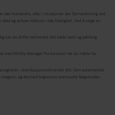
Produktsenter
 nær hverandre, eller i situasjoner der fjernavlesning ved
inn detaljert innsikt og ressurser for alle våre
nnovative løsninger i produktsenteret.
 data og avlese målerne i høy hastighet. Ved å velge en
ig kan du drifte nettverket ditt både raskt og pålitelig.
 dine med READy Manager fra kontoret når du måtte ha
lmessigheter i distribusjonsnettverket ditt. Den automatiske
kan reagere, og dermed begrenses eventuelle følgeskader.