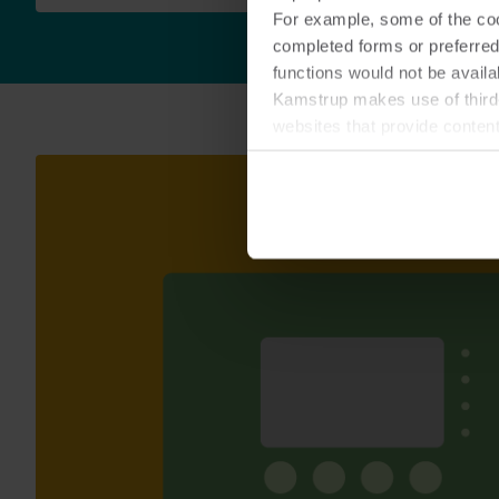
For example, some of the cook
completed forms or preferred
functions would not be availa
Kamstrup makes use of third-
websites that provide conten
You can at any time change 