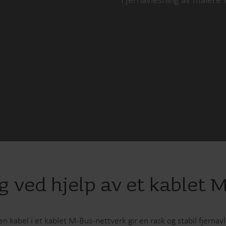
Vannløsninger
Varmeløsninge
Smarte vannløsninger for
Smarte varmeløsning
presis måling og effektiv
nøyaktig måling og e
styring.
energibruk.
ng ved hjelp av et kable
n kabel i et kablet M-Bus-nettverk gir en rask og stabil fjerna