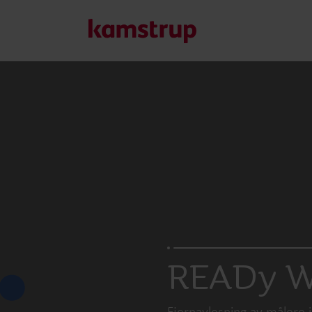
Våre løsninger
Vår forpliktelse til en grønnere fremtid driver oss til å sk
redusere vannsløsing, øke vannforsyningen, optimalisere e
elektrifisering.
Lær mer om våre løsninger
READy W
Fjernavlesning av målere 