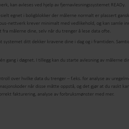
verk, kan avleses ved hjelp av fjernavlesningssystemet READy.
Løsninger for undermåling
elt egnet i boligblokker der målerne normalt er plassert ganske
Undermålingsløsninger for presis sporing og
F
effektiv ressursstyring.
i
-bus-nettverk krever minimalt med vedlikehold, og kan samle inn
t fra målerne dine, selv når du trenger å lese data ofte.
at systemet ditt dekker kravene dine i dag og i framtiden. Samtid
én gang i døgnet. I tillegg kan du starte avlesning av målerne
ontroll over hvilke data du trenger – f.eks. for analyse av urege
ormasjonskoder når disse måtte oppstå, og det gjør at du raskt 
 korrekt fakturering, analyse av forbruksmønster med mer.