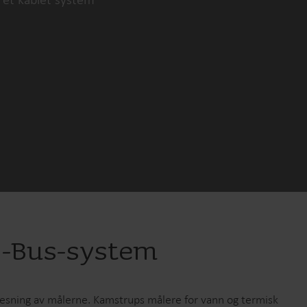
r
Elektriske løsninger
er for
Avanserte strømløsninger for
ffektiv
nøyaktig måling og smartere
energistyring.
t M-Bus-system
vlesning av målerne. Kamstrups målere for vann og termisk