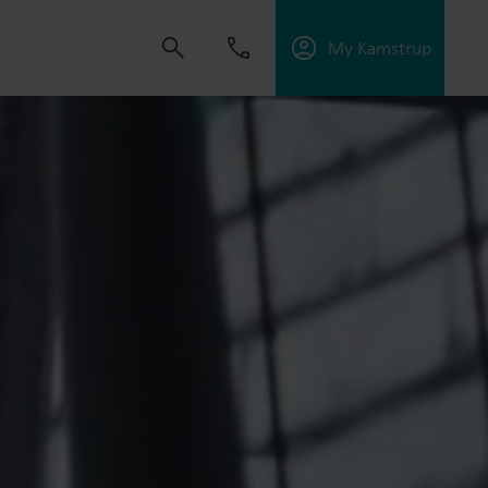
My Kamstrup
s om oplossingen te ontwikkelen die klanten
ngen te verbeteren, energie-efficiëntie te