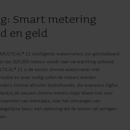
ng: Smart metering
jd en geld
ULTICAL® 21 intelligente watermeters zijn geïnstalleerd
ol van 205.000 meters wordt naar verwachting voltooid
LTICAL® 21 is de eerste slimme watermeter met
icatie en waar nodig zullen de meters worden
oko's slimme afsluiter HydroKonekt, die eveneens Sigfox
ankzij de nieuwe slimme meters stapt Water-link over
verzamelen van meetdata, naar het ontvangen van
agelijkse basis; een oplossing die de kosten zal verlagen
gen.