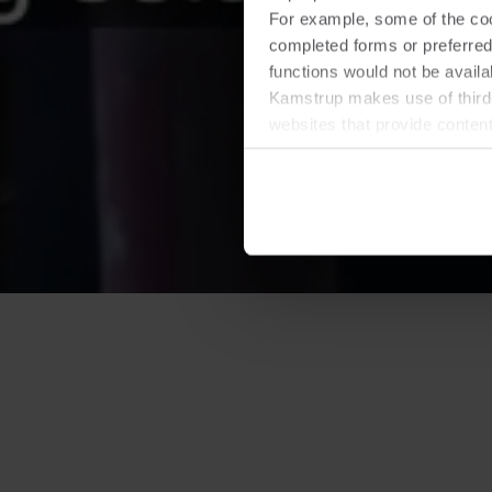
For example, some of the cook
completed forms or preferred
functions would not be availa
Kamstrup makes use of third-
websites that provide conten
You can at any time change 