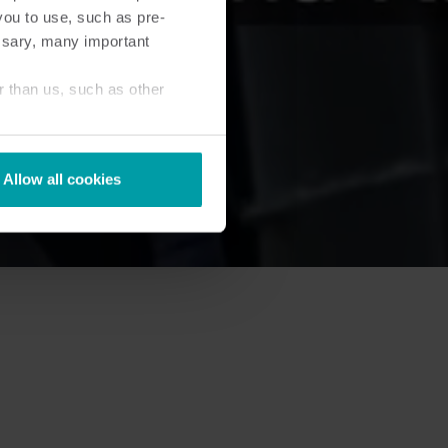
you to use, such as pre-
ssary, many important
r than us, such as other
Allow all cookies