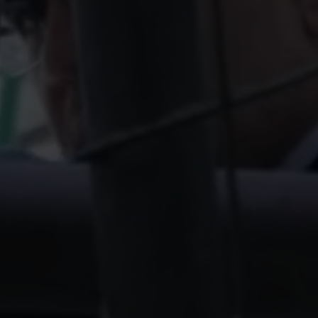
Submetering- oplossingen
Productcentrum
Vindt gedetailleerde
n
informatie over al onze
nzicht en
innovatieve oplossingen in
heer.
het productcentrum.