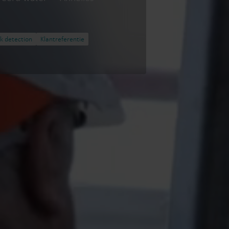
k detection
Klantreferentie
Wateroplossingen
Warmte oploss
Slimme wateroplossingen
Geavanceerde
voor nauwkeurige metingen
warmtemeting voor 
en efficiënt beheer.
energiegebruik.