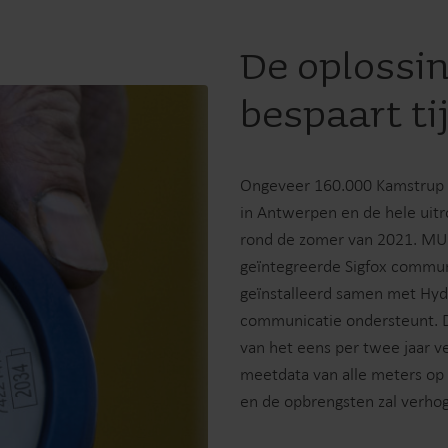
De oplossi
bespaart ti
Ongeveer 160.000 Kamstrup M
in Antwerpen en de hele uitr
rond de zomer van 2021. MU
geïntegreerde Sigfox commun
geïnstalleerd samen met Hydr
communicatie ondersteunt. D
van het eens per twee jaar 
meetdata van alle meters op d
en de opbrengsten zal verho