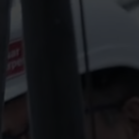
ingen
Koude-oplossingen​
Innovatieve oplossingen voor
optimaal
nauwkeurige koudemetingen
en energie efficiëntie .