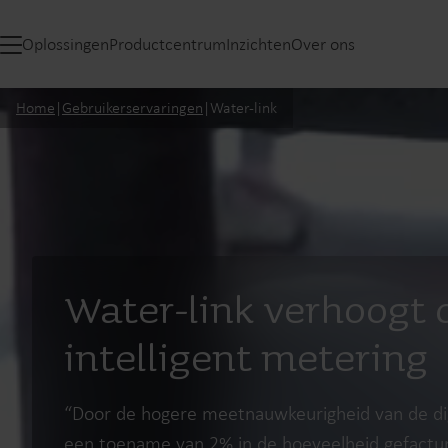
Oplossingen
Productcentrum
Inzichten
Over ons
Home
|
Gebruikerservaringen
|
Water-link
Water-link verhoogt
intelligent metering
“Door de hogere meetnauwkeurigheid van de di
een toename van 2% in de hoeveelheid gefactur