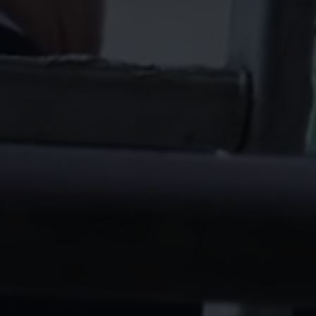
Elektriciteitsoplossingen​
Geavanceerde oplossingen
Nauwkeurige
voor slimme energiemeting
onderbemetering va
en -beheer.
verbruik voor beter i
efficiënt middelenbe