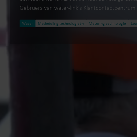
Gebruers van water-link’s Klantcontactcentrum
Water
Mededeling technologieën
Metering technologie
Lea