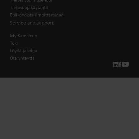
Tietosuojakäytäntö
Epäkohdista ilmoittaminen
Service and support
My Kamstrup
Tuki
Löydä jakelija
Ota yhteyttä
Ratkaisumme
Sitoutumisemme vihreämpään tulevaisuuteen saa meidät
luomaan ratkaisuja, jotka antavat asiakkaillemme
mahdollisuuden vähentää vesihukkaa, tehostaa
yleishyödyllisiä palveluja, optimoida energiatehokkuutta ja