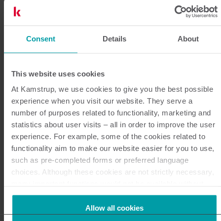
Älykästä vesimittausta
Kamstrupilta
Consent
Details
About
Kamstrup tarjoaa vesilaitoksille eri puolilla maailmaa
yli 30 vuoden kokemuksella huippuluokan
ultraäänivesimittareita, tehokkaita
This website uses cookies
etäluentaratkaisuja, pitkälle kehittyneitä
At Kamstrup, we use cookies to give you the best possible
vuotovalvontajärjestelmiä sekä monipuolista, älykästä
experience when you visit our website. They serve a
number of purposes related to functionality, marketing and
data-analyysia.
statistics about user visits – all in order to improve the user
Meistä älymittaus on fiksu tapa parantaa suhteita
experience. For example, some of the cookies related to
kuluttajiin ja optimoida toimintaa. Kyse on
functionality aim to make our website easier for you to use,
laadunhallinnasta, tulojen suojaamisesta,
such as pre-completed forms or preferred language
varainhallinnasta ja vesihävikistä. Kyse on myös
choices. Although these cookies are not strictly necessary,
many important functions would not be available without
mahdollisuudesta valita oikein ja tehdä oikeat
them.
investoinnit.
Kamstrup makes use of third-party cookies. A third-party
Allow all cookies
Meiltä saat kaikenlaiset ja -kokoiset ratkaisut, mutta
cookie is installed by someone other than us, such as other