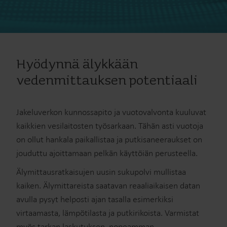
Hyödynnä älykkään
vedenmittauksen potentiaali
Jakeluverkon kunnossapito ja vuotovalvonta kuuluvat
kaikkien vesilaitosten työsarkaan. Tähän asti vuotoja
on ollut hankala paikallistaa ja putkisaneeraukset on
jouduttu ajoittamaan pelkän käyttöiän perusteella.
Älymittausratkaisujen uusin sukupolvi mullistaa
kaiken. Älymittareista saatavan reaaliaikaisen datan
avulla pysyt helposti ajan tasalla esimerkiksi
virtaamasta, lämpötilasta ja putkirikoista. Varmistat
myös tarkan laskutuksen, nopeamman