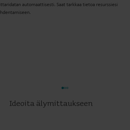
ttaridatan automaattisesti. Saat tarkkaa tietoa resurssiesi
ohdentamiseen.
Ideoita älymittaukseen