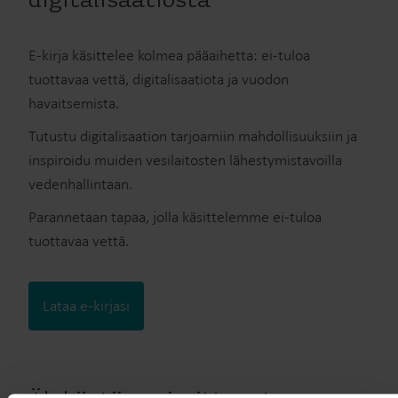
digitalisaatiosta
E-kirja käsittelee kolmea pääaihetta: ei-tuloa
tuottavaa vettä, digitalisaatiota ja vuodon
havaitsemista.
Tutustu digitalisaation tarjoamiin mahdollisuuksiin ja
inspiroidu muiden vesilaitosten lähestymistavoilla
vedenhallintaan.
Parannetaan tapaa, jolla käsittelemme ei-tuloa
tuottavaa vettä.
Lataa e-kirjasi