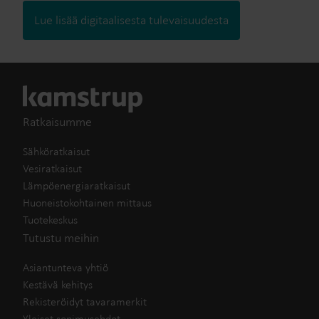
Lue lisää digitaalisesta tulevaisuudesta
Ratkaisumme
Sähköratkaisut
Vesiratkaisut
Lämpöenergiaratkaisut
Huoneistokohtainen mittaus
Tuotekeskus
Tutustu meihin
Asiantunteva yhtiö
Kestävä kehitys
Rekisteröidyt tavaramerkit
Yleiset sopimusehdot