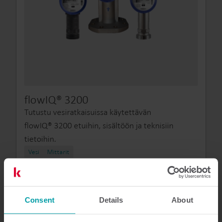
flowIQ® 3200
Tutustu vesiratkaisuissa käytettävän
flowIQ® 3200 etuihin, sisältöön ja teknisiin
tietoihin.
Vesi
Mittarit
Consent
Details
About