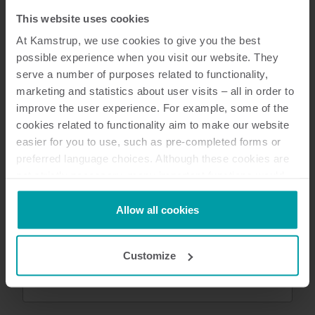
This website uses cookies
At Kamstrup, we use cookies to give you the best
possible experience when you visit our website. They
serve a number of purposes related to functionality,
marketing and statistics about user visits – all in order to
improve the user experience. For example, some of the
cookies related to functionality aim to make our website
easier for you to use, such as pre-completed forms or
preferred language choices. Although these cookies are
not strictly necessary, many important functions would
not be available without them.
Kamstrup makes use of third-party cookies. A third-party
Allow all cookies
HC-003-20/21/22 M-Bus
cookie is installed by someone other than us, such as
Tutustu HC-003-20/21/22 M-Busin etuihin,
other websites that provide content for our website or
Customize
sisältöön ja teknisiin tietoihin.
analysis programmes.
Lämpö
Jäähdytys
Moduulit
You can at any time change or withdraw your consent
from the Cookie Declaration
here
.