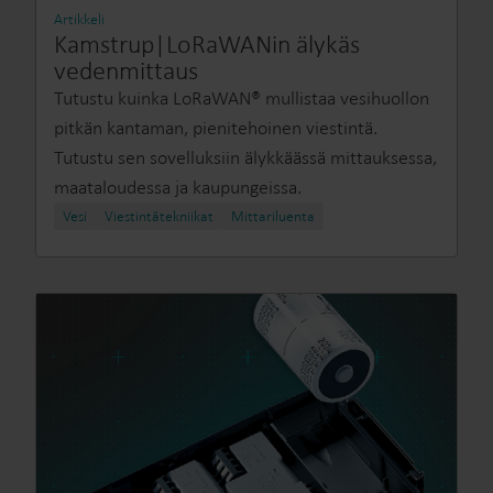
Artikkeli
Kamstrup|LoRaWANin älykäs
vedenmittaus
Tutustu kuinka LoRaWAN® mullistaa vesihuollon
pitkän kantaman, pienitehoinen viestintä.
Tutustu sen sovelluksiin älykkäässä mittauksessa,
maataloudessa ja kaupungeissa.
Vesi
Viestintätekniikat
Mittariluenta