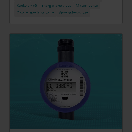
Kaukolämpö
Energiatehokkuus
Mittariluenta
Ohjelmistot ja palvelut
Viestintätekniikat