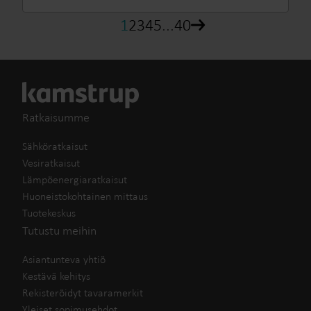
1
2
3
4
5
...
40
Ratkaisumme
Sähköratkaisut
Vesiratkaisut
Lämpöenergiaratkaisut
Huoneistokohtainen mittaus
Tuotekeskus
Tutustu meihin
Asiantunteva yhtiö
Kestävä kehitys
Rekisteröidyt tavaramerkit
Yleiset sopimusehdot