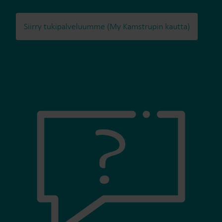
Siirry tukipalveluumme (My Kamstrupin kautta)