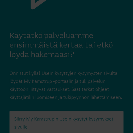
Käytätkö palveluamme
ensimmäistä kertaa tai etkö
löydä hakemaasi?
Onnistut kyllä! Usein kysyttyjen kysymysten sivulta
löydät My Kamstrup -portaalin ja tukipalvelun
käyttöön liittyvät vastaukset. Saat tarkat ohjeet
käyttäjätilin luomiseen ja tukipyynnön lähettämiseen.
Siirry My Kamstrupin Usein kysytyt kysymykset -
sivulle