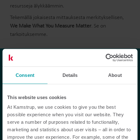
resursseja älykkäämmin.
Tekemällä jokaisesta mittauksesta merkityksellisen,
We Make What You Measure Matter
. Se on
tarkoituksemme.
Miten
Consent
Details
About
mahdollistamme
asiakkaidemme
This website uses cookies
mennä pidemmälle
At Kamstrup, we use cookies to give you the best
possible experience when you visit our website. They
kuin mittaus
serve a number of purposes related to functionality,
marketing and statistics about user visits – all in order to
improve the user experience. For example, some of the