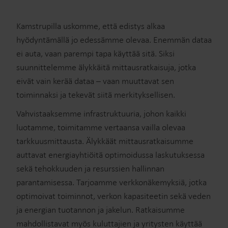
Kamstrupilla uskomme, että edistys alkaa
hyödyntämällä jo edessämme olevaa. Enemmän dataa
ei auta, vaan parempi tapa käyttää sitä. Siksi
suunnittelemme älykkäitä mittausratkaisuja, jotka
eivät vain kerää dataa – vaan muuttavat sen
toiminnaksi ja tekevät siitä merkityksellisen.
Vahvistaaksemme infrastruktuuria, johon kaikki
luotamme, toimitamme vertaansa vailla olevaa
tarkkuusmittausta. Älykkäät mittausratkaisumme
auttavat energiayhtiöitä optimoidussa laskutuksessa
sekä tehokkuuden ja resurssien hallinnan
parantamisessa. Tarjoamme verkkonäkemyksiä, jotka
optimoivat toiminnot, verkon kapasiteetin sekä veden
ja energian tuotannon ja jakelun. Ratkaisumme
mahdollistavat myös kuluttajien ja yritysten käyttää