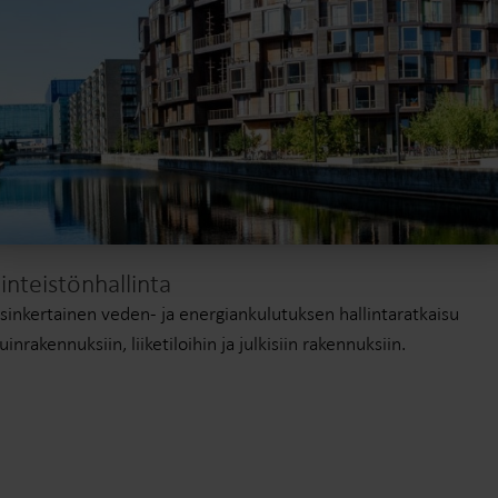
iinteistönhallinta
sinkertainen veden- ja energiankulutuksen hallintaratkaisu
uinrakennuksiin, liiketiloihin ja julkisiin rakennuksiin.