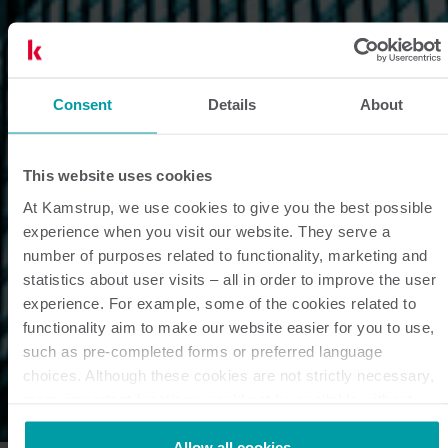
Consent
Details
About
This website uses cookies
At Kamstrup, we use cookies to give you the best possible
experience when you visit our website. They serve a
number of purposes related to functionality, marketing and
statistics about user visits – all in order to improve the user
experience. For example, some of the cookies related to
functionality aim to make our website easier for you to use,
such as pre-completed forms or preferred language
choices. Although these cookies are not strictly necessary,
many important functions would not be available without
them.
Kamstrup makes use of third-party cookies. A third-party