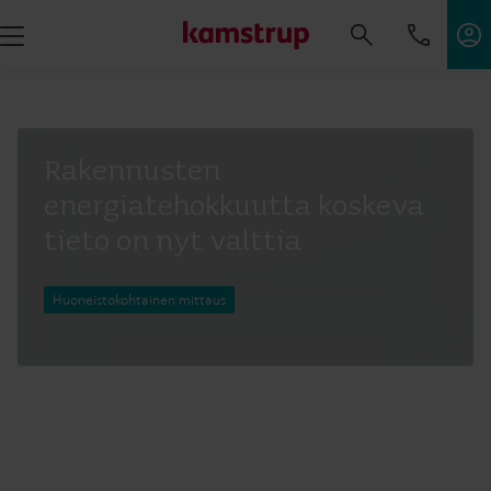
Rakennusten
energiatehokkuutta koskeva
tieto on nyt valttia
Huoneistokohtainen mittaus