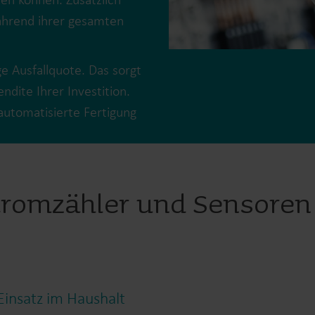
ährend ihrer gesamten
e Ausfallquote. Das sorgt
ndite Ihrer Investition.
Lösungen im Wasserbereich
lautomatisierte Fertigung
Intelligente Wasserlösungen
Intelligente Wärmel
für präzise Messung und
für präzise Messung
effizientes Management.
effiziente Energienu
Stromzähler und Sensore
insatz im Haushalt