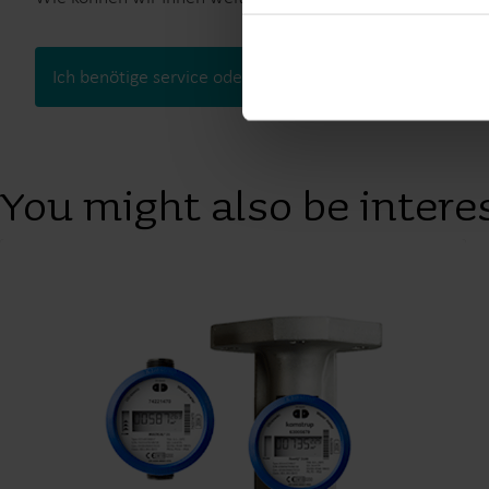
You can at any time change 
Ich benötige service oder support
Ich würde gern
Technical information
Technical information
You might also be interes
Technical information
Technical documentation