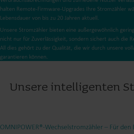
halten Remote-Firmware-Upgrades Ihre Stromzähler w
Lebensdauer von bis zu 20 Jahren aktuell.
Unsere Stromzähler bieten eine außergewöhnlich gering
nicht nur für Zuverlässigkeit, sondern sichert auch die Re
All dies gehört zu der Qualität, die wir durch unsere vol
garantieren können.
Unsere intelligenten 
OMNIPOWER®-Wechselstromzähler – Für den E