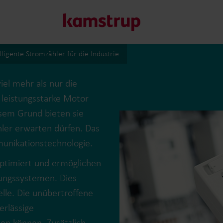
lligente Stromzähler für die Industrie
Unsere Lösungen
iel mehr als nur die
 leistungsstarke Motor
esem Grund bieten sie
Unser Engagement für eine nachhaltigere Zukunft motivier
hler erwarten dürfen. Das
Kunden ermöglichen, Wasserverluste zu minimieren, Ver
Energieeffizienz zu maximieren und die Elektrifizierung e
munikationstechnologie.
Erfahren Sie mehr über unsere Lösungen
ptimiert und ermöglichen
sungssystemen. Dies
lle. Die unübertroffene
erlässige
en können. Zusätzlich