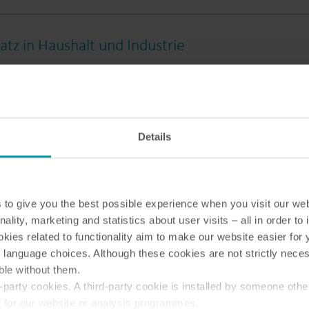
Lösungen im Submetering-Bereich
Submetering-Lösungen für präzise Erfassung und
F
z in Haushalt und Industrie
effizientes Ressourcenmanagement.
z
 in Gewerbe und Industrie
Details
imakontrolle für Haushalte
to give you the best possible experience when you visit our we
nality, marketing and statistics about user visits – all in order t
ies related to functionality aim to make our website easier for 
s Gespräch mit Ihnen
 language choices. Although these cookies are not strictly nece
ble without them.
party cookies. A third-party cookie is installed by someone othe
t for our website or analysis programmes.