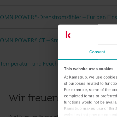
OMNIPOWER®-Drehstromzähler – Für den Einsat
OMNIPOWER® CT – Stromzähler für den Einsatz
Consent
Temperatur- und Feuchtigkeitssensor – Raumkl
Zulassungen:
This website uses cookies
At Kamstrup, we use cookies 
Zulassungen:
of purposes related to functio
For example, some of the cook
Wir freuen uns auf da
Zulassungen
completed forms or preferred
functions would not be availa
Kamstrup makes use of third-
websites that provide conten
Wie können wir Ihnen weiterhelfen?