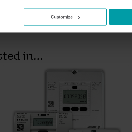
or withdraw your consent from the Cookie Declaration
here
.
Customize
e ein partner werden
Ich möchte ein projekt besprechen
ted in...