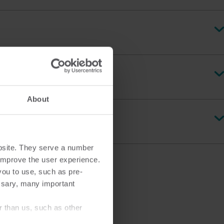
Produktzentrum
inden Sie ausführliche Einblicke und Ressourcen
u all unseren innovativen Lösungen im
Produktzentrum.
About
bsite. They serve a number
o improve the user experience.
you to use, such as pre-
ssary, many important
r than us, such as other