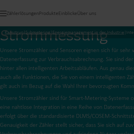
Zählerlösungen
Produkte
Einblicke
Über uns
Strommessung
Kamstrup
|
Submetering
|
Energiemanagement in der Industrie
|
Inte
Unsere Stromzähler und Sensoren eignen sich für sehr v
Datenerfassung zur Verbrauchsabrechnung. Sie sind der
hinter allen intelligenten Arbeitsabläufen. Aus genau di
auch alle Funktionen, die Sie von einem intelligenten Zä
gilt auch im Bezug auf die Wahl Ihrer bevorzugten Kom
Unsere Stromzähler sind für Smart-Metering-Systeme o
eine nahtlose Integration in eine Reihe von Datenerfas
erfolgt über die standardisierte DLMS/COSEM-Schnittste
Genauigkeit der Zähler stellt sicher, dass Sie sich auf zuv
Verbrauchsabrechnungen und zufriedene Nutzer verlass