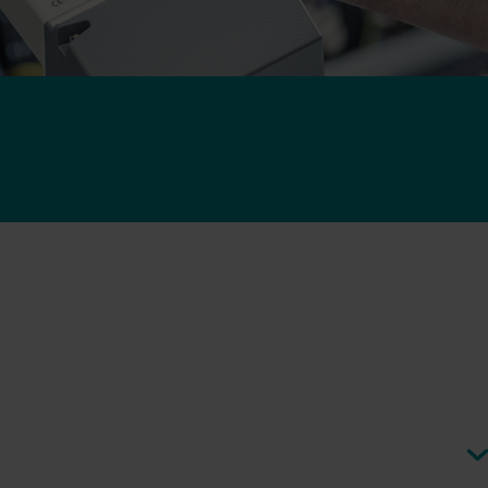
Lösungen im Wärmebereich
Lösungen im Strombereich
ösungen
Fortschrittliche
 und
Stromlösungen für präzise
tzung.
Messung und intelligentes
Energiemanagement.
n