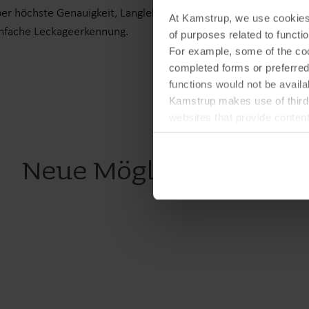
er höchste Genauigkeit, Langlebigkeit und
und erfahren Si
At Kamstrup, we use cookies 
nfache Leckageerkennung.
Flexibilität, ein
of purposes related to functio
Design.
For example, some of the cook
completed forms or preferred
functions would not be availa
Kamstrup makes use of third-
websites that provide conten
You can at any time change 
Neue Möglichkeiten du