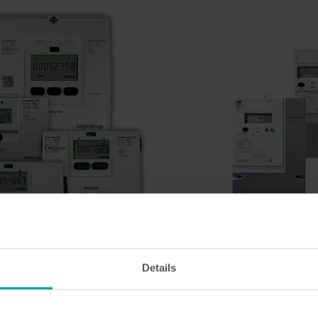
Lösungen im Submetering-Bereich
Submetering-Lösungen für präzise Erfassung und
F
effizientes Ressourcenmanagement.
z
Details
ezähler
Stromzähler
e Produktpalette von
Lernen Sie unsere intelligente
- und -kältezählern kennen,
kennen, und erfahren Sie mehr