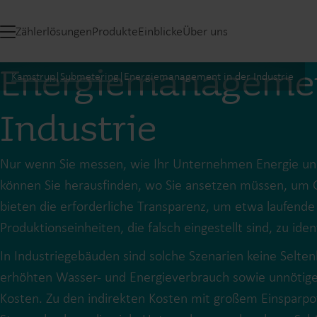
Zählerlösungen
Produkte
Einblicke
Über uns
Energiemanagemen
Kamstrup
|
Submetering
|
Energiemanagement in der Industrie
Industrie
Nur wenn Sie messen, wie Ihr Unternehmen Energie un
können Sie herausfinden, wo Sie ansetzen müssen, um G
bieten die erforderliche Transparenz, um etwa laufend
Produktionseinheiten, die falsch eingestellt sind, zu ident
In Industriegebäuden sind solche Szenarien keine Selte
erhöhten Wasser- und Energieverbrauch sowie unnötige 
Kosten. Zu den indirekten Kosten mit großem Einsparpo