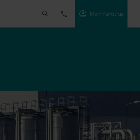
Mein Kamstrup
t uns, Lösungen zu schaffen, die es unseren
sorgungsunternehmen zu unterstützen, die
ffektiv zu managen.