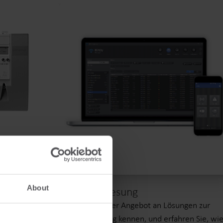
Produktzentrum
inden Sie ausführliche Einblicke und Ressourcen
u all unseren innovativen Lösungen im
Produktzentrum.
About
Zählerauslesung
n Stromzähler
Lernen Sie unser Angebot an Lösungen zur
 über
Zählerauslesung kennen, und erfahren Sie, wi