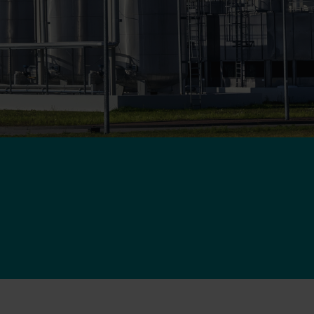
Lösungen im Wärmebereich
Lösungen im Strombereich
ösungen
Fortschrittliche
 und
Stromlösungen für präzise
tzung.
Messung und intelligentes
Energiemanagement.