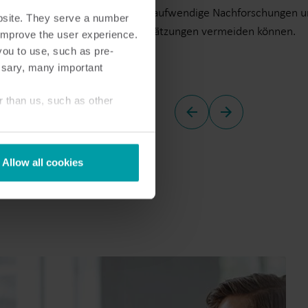
zigartige
Sie Fehler, zeitaufwendige Nachforschungen 
bsite. They serve a number
ation.
Verbrauchsschätzungen vermeiden können.
o improve the user experience.
you to use, such as pre-
ssary, many important
r than us, such as other
Allow all cookies