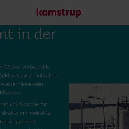
t in der
Unsere Lösungen
Unser Engagement für eine nachhaltigere Zukunft motivier
d Wasser verbraucht,
Kunden ermöglichen, Wasserverluste zu minimieren, Ver
eld zu sparen. Subzähler
Energieeffizienz zu maximieren und die Elektrifizierung e
e Wasserhähne oder
Erfahren Sie mehr über unsere Lösungen
ifizieren.
nheit und Ursache für
direkte und indirekte
tenzial gehören