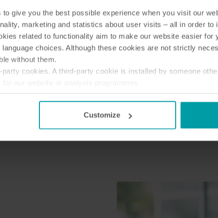
e mehr über marktführende
außergewöhnliche Leistung, ein
to give you the best possible experience when you visit our we
fache Nutzung und intelligentes
Genauigkeit und nahtlose Integr
nality, marketing and statistics about user visits – all in order t
ies related to functionality aim to make our website easier for 
 language choices. Although these cookies are not strictly nece
ble without them.
party cookies. A third-party cookie is installed by someone othe
t for our website or analysis programmes.
or withdraw your consent from the Cookie Declaration
here
.
rch Smart Metering
Customize