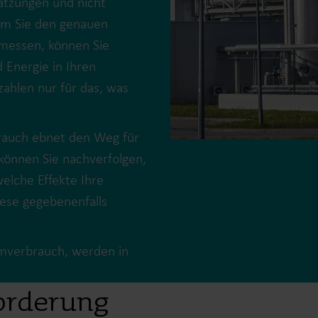
ätzungen und nicht
em Sie den genauen
messen, können Sie
Energie in Ihren
zahlen nur für das, was
Lösungen im Wasserbereich
Intelligente Wasserlösungen
Intelligente Wärmel
brauch ebnet den Weg für
für präzise Messung und
für präzise Messung
effizientes Management.
effiziente Energienu
können Sie nachverfolgen,
elche Effekte Ihre
iese gegebenenfalls
omverbrauch, werden in
forderung