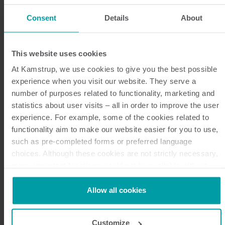
Consent
Details
About
Rohrbruch in einem
This website uses cookies
Verbraucherhaushalt
At Kamstrup, we use cookies to give you the best possible
experience when you visit our website. They serve a
number of purposes related to functionality, marketing and
Ein plötzlicher akustischer Spitzenwert deutet darauf
statistics about user visits – all in order to improve the user
hin, dass es an einer Stelle zu einer Abweichung
experience. For example, some of the cookies related to
kommt. Ursache könnte entweder ein extrem hoher
functionality aim to make our website easier for you to use,
Verbrauch oder ein Rohrbruch sein. Das Beispiel
such as pre-completed forms or preferred language
unten zeigt einen Rohrbruch in einem
choices. Although these cookies are not strictly necessary,
Verbraucherhaushalt, der auch von den benachbarten
many important functions would not be available without
Zählern erkannt wurde. Diese Art von Korrelation ist
them.
Kamstrup makes use of third-party cookies. A third-party
besonders interessant, da wir in der Lage sind,
Allow all cookies
cookie is installed by someone other than us, such as other
akustische Veränderungen an weit entfernten Stellen
websites that provide content for our website or analysis
im Verteilnetz zu entdecken. Je mehr Zähler installiert
Customize