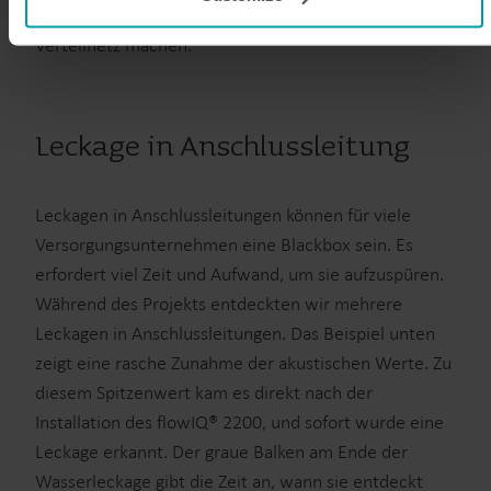
programmes.
sind, desto besser lassen sich Aussagen über das
You can at any time change or withdraw your consent from
Verteilnetz machen.
the Cookie Declaration
here
.
Leckage in Anschlussleitung
Leckagen in Anschlussleitungen können für viele
Versorgungsunternehmen eine Blackbox sein. Es
erfordert viel Zeit und Aufwand, um sie aufzuspüren.
Während des Projekts entdeckten wir mehrere
Leckagen in Anschlussleitungen. Das Beispiel unten
zeigt eine rasche Zunahme der akustischen Werte. Zu
diesem Spitzenwert kam es direkt nach der
Installation des flowIQ® 2200, und sofort wurde eine
Leckage erkannt. Der graue Balken am Ende der
Wasserleckage gibt die Zeit an, wann sie entdeckt