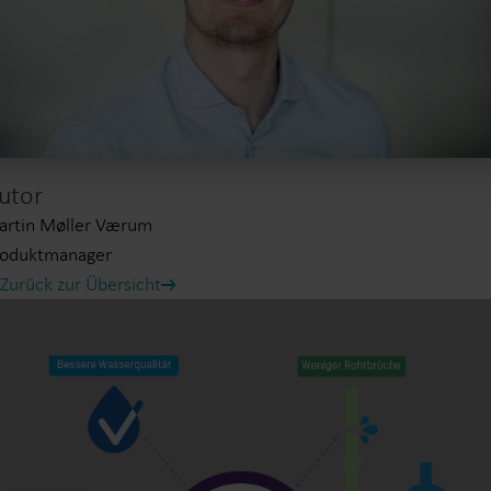
utor
artin Møller Værum
roduktmanager
Zurück zur Übersicht