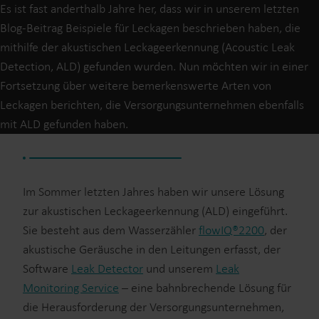
Es ist fast anderthalb Jahre her, dass wir in unserem letzten
Blog-Beitrag Beispiele für Leckagen beschrieben haben, die
mithilfe der akustischen Leckageerkennung (Acoustic Leak
Detection, ALD) gefunden wurden. Nun möchten wir in einer
Fortsetzung über weitere bemerkenswerte Arten von
Leckagen berichten, die Versorgungsunternehmen ebenfalls
mit ALD gefunden haben.
Im Sommer letzten Jahres haben wir unsere Lösung
zur akustischen Leckageerkennung (ALD) eingeführt.
Sie besteht aus dem Wasserzähler
flowIQ®2200
, der
akustische Geräusche in den Leitungen erfasst, der
Software
Leak Detector
und unserem
Leak
Monitoring Service
– eine bahnbrechende Lösung für
die Herausforderung der Versorgungsunternehmen,