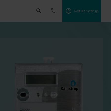
Mit Kamstrup
dvikle løsninger, der hjælper kunder med at
ektiviteten og håndtere elektrificering.