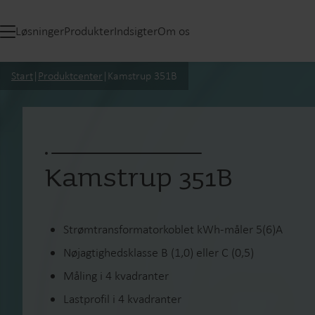
Løsninger
Produkter
Indsigter
Om os
Start
|
Produktcenter
|
Kamstrup 351B
Kamstrup 351B
Strømtransformatorkoblet kWh-måler 5(6)A
Nøjagtighedsklasse B (1,0) eller C (0,5)
Måling i 4 kvadranter
Lastprofil i 4 kvadranter