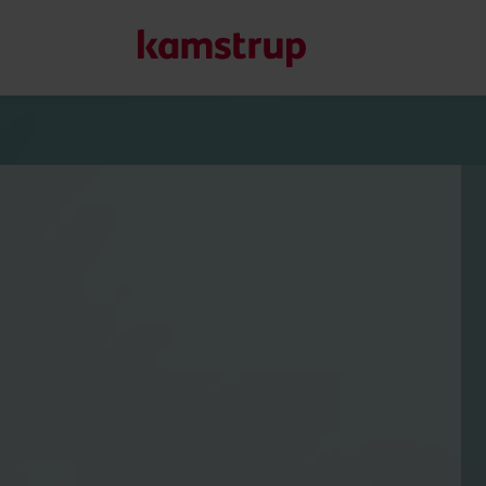
Vores løsninger
Vores engagement i en grønnere fremtid driver os til at u
reducere vandspild, styrke forsyninger, optimere energieff
Læs mere om vores løsninger