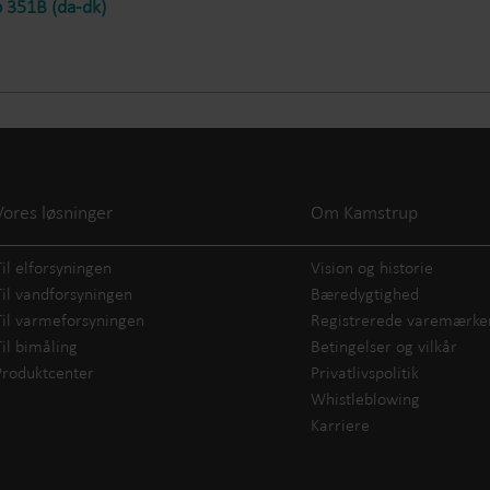
 351B (da-dk)
Vores løsninger
Om Kamstrup
Til elforsyningen
Vision og historie
Til vandforsyningen
Bæredygtighed
Til varmeforsyningen
Registrerede varemærke
Til bimåling
Betingelser og vilkår
Produktcenter
Privatlivspolitik
Whistleblowing
Karriere