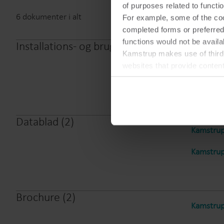
of purposes related to functio
6
dokumenter i alt
For example, some of the cook
completed forms or preferred
functions would not be availa
Installations- og brugervejledning
(
2
)
Kamstrup
Kamstrup makes use of third-
websites that provide conten
Kamstrup
You can at any time change 
Datablad
(
2
)
Kamstrup
Kamstrup
Brochure
(
2
)
Kamstrup