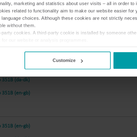
nality, marketing and statistics about user visits – all in order t
Bimålerløsninger
ies related to functionality aim to make our website easier for 
Bimålerløsninger til præcis overvågning og
F
 language choices. Although these cookies are not strictly nece
effektiv ressourcehåndtering.
v
ble without them.
 351B (da-dk)
party cookies. A third-party cookie is installed by someone othe
t for our website or analysis programmes.
 351B (en-gb)
or withdraw your consent from the Cookie Declaration
here
.
Customize
 351B (da-dk)
 351B (en-gb)
 351B (en-gb)