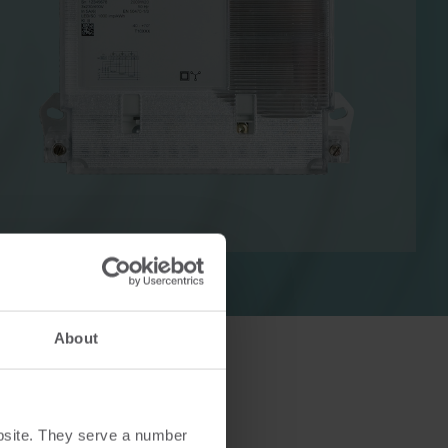
r
El-løsninger
sninger
Avancerede el-løsninger til
g effektiv
nøjagtig måling og smartere
energistyring.
About
bsite. They serve a number