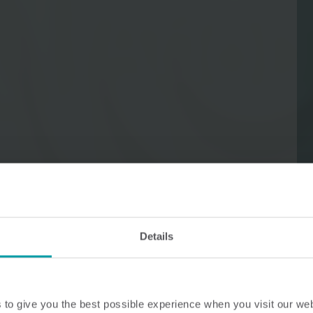
Vandløsninger
Varmeløsninge
Intelligente vandløsninger til
Intelligente varmelø
præcis måling og effektiv
til nøjagtig måling o
styring.
energiudnyttelse.
Details
to give you the best possible experience when you visit our we