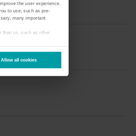
o improve the user experience.
Produktcenter
you to use, such as pre-
ind dybdegående indsigt og ressourcer til alle
ssary, many important
ores innovative løsninger i produktcentret.
r than us, such as other
Allow all cookies