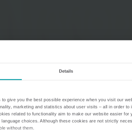
Vandløsninger
Varmeløsninge
Intelligente vandløsninger til
Intelligente varmelø
præcis måling og effektiv
til nøjagtig måling o
styring.
energiudnyttelse.
Details
to give you the best possible experience when you visit our we
nality, marketing and statistics about user visits – all in order t
ies related to functionality aim to make our website easier for 
 language choices. Although these cookies are not strictly nece
ble without them.