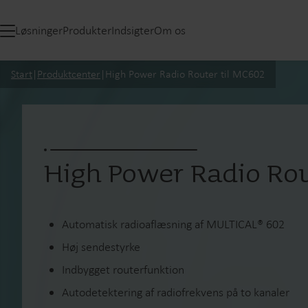
Løsninger
Produkter
Indsigter
Om os
Start
|
Produktcenter
|
High Power Radio Router til MC602
High Power Radio Rou
Automatisk radioaflæsning af MULTICAL® 602
Høj sendestyrke
Indbygget routerfunktion
Autodetektering af radiofrekvens på to kanaler