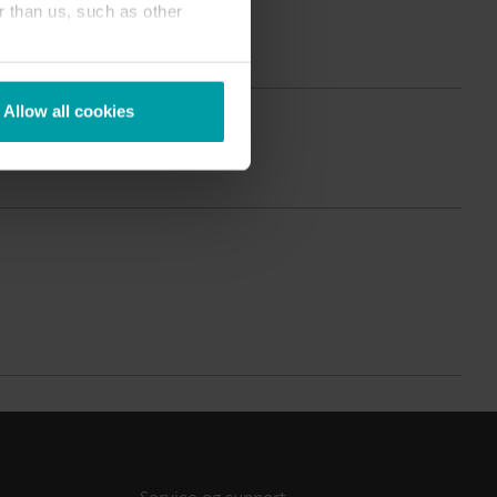
r than us, such as other
Produktcenter
ind dybdegående indsigt og ressourcer til alle
ores innovative løsninger i produktcentret.
Allow all cookies