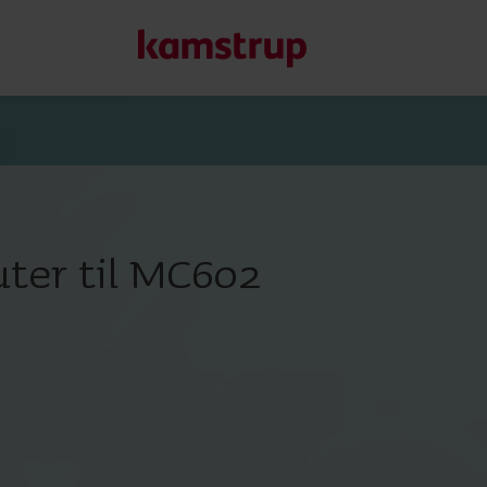
Vores løsninger
Vores engagement i en grønnere fremtid driver os til at u
ter til MC602
reducere vandspild, styrke forsyninger, optimere energieff
Læs mere om vores løsninger