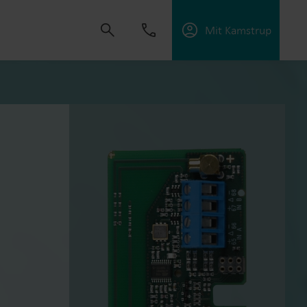
Mit Kamstrup
dvikle løsninger, der hjælper kunder med at
ektiviteten og håndtere elektrificering.