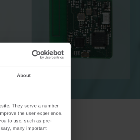
r
El-løsninger
sninger
Avancerede el-løsninger til
g effektiv
nøjagtig måling og smartere
energistyring.
About
bsite. They serve a number
o improve the user experience.
you to use, such as pre-
ssary, many important