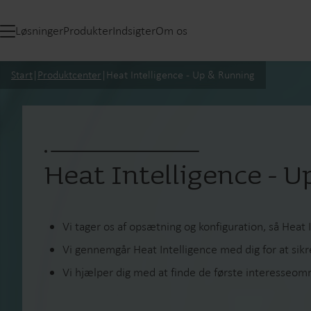
Løsninger
Produkter
Indsigter
Om os
Start
|
Produktcenter
|
Heat Intelligence - Up & Running
Heat Intelligence - 
Vi tager os af opsætning og konfiguration, så Heat In
Vi gennemgår Heat Intelligence med dig for at sikre
Vi hjælper dig med at finde de første interesseom