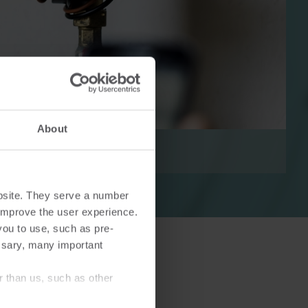
r
El-løsninger
sninger
Avancerede el-løsninger til
About
g effektiv
nøjagtig måling og smartere
energistyring.
bsite. They serve a number
o improve the user experience.
you to use, such as pre-
ssary, many important
r than us, such as other