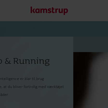
Vores løsninger
Vores engagement i en grønnere fremtid driver os til at u
Up & Running
reducere vandspild, styrke forsyninger, optimere energieff
Læs mere om vores løsninger
telligence er klar til brug
, at du bliver fortrolig med værktøjet
råder