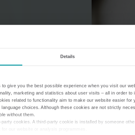
Vandløsninger
Varmeløsninge
Intelligente vandløsninger til
Intelligente varmelø
Details
præcis måling og effektiv
til nøjagtig måling o
styring.
energiudnyttelse.
to give you the best possible experience when you visit our we
nality, marketing and statistics about user visits – all in order t
ies related to functionality aim to make our website easier for 
 language choices. Although these cookies are not strictly nece
ble without them.
party cookies. A third-party cookie is installed by someone othe
t for our website or analysis programmes.