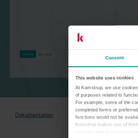
Varme
Services
Consent
This website uses cookies
At Kamstrup, we use cookies 
of purposes related to functio
For example, some of the cook
completed forms or preferred
Dokumentation
functions would not be availa
Kamstrup makes use of third-
websites that provide conten