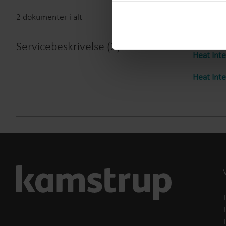
You can at any time change 
2
dokumenter i alt
Servicebeskrivelse
(
2
)
Heat Inte
Heat Inte