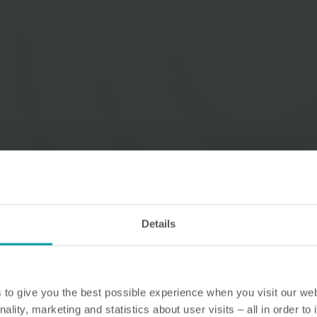
Vandløsninger
Varmeløsninge
Intelligente vandløsninger til
Intelligente varmelø
præcis måling og effektiv
til nøjagtig måling o
styring.
energiudnyttelse.
Details
to give you the best possible experience when you visit our we
nality, marketing and statistics about user visits – all in order t