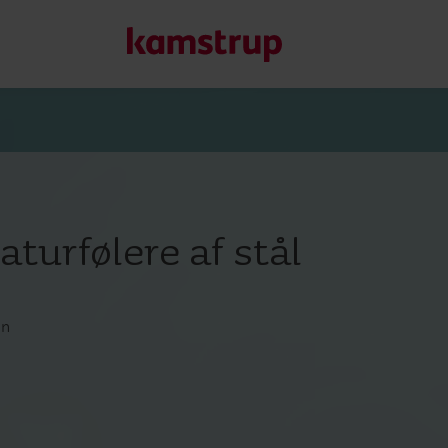
Vores løsninger
Vores engagement i en grønnere fremtid driver os til at u
turfølere af stål
reducere vandspild, styrke forsyninger, optimere energieff
Læs mere om vores løsninger
en