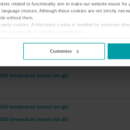
ies related to functionality aim to make our website easier for 
Bimålerløsninger
 language choices. Although these cookies are not strictly nece
Bimålerløsninger til præcis overvågning og
F
ble without them.
effektiv ressourcehåndtering.
v
party cookies. A third-party cookie is installed by someone othe
t500 temperature sensors (da-dk)
t for our website or analysis programmes.
or withdraw your consent from the Cookie Declaration
here
.
t500 temperature sensors (en-gb)
Customize
t500 temperature sensors (en-gb)
t500 temperature sensors (en-gb)
t500 temperature sensors (da-dk)