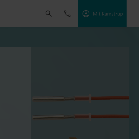
Mit Kamstrup
dvikle løsninger, der hjælper kunder med at
ektiviteten og håndtere elektrificering.