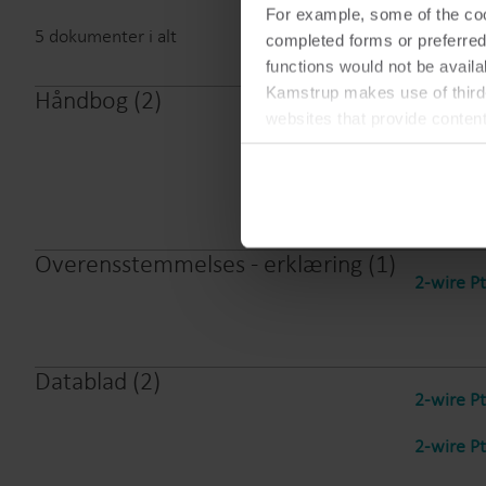
For example, some of the cook
5
dokumenter i alt
completed forms or preferred
functions would not be availa
Kamstrup makes use of third-
Håndbog
(
2
)
2-wire P
websites that provide conten
You can at any time change 
2-wire P
Overensstemmelses - erklæring
(
1
)
2-wire P
Datablad
(
2
)
2-wire P
2-wire P