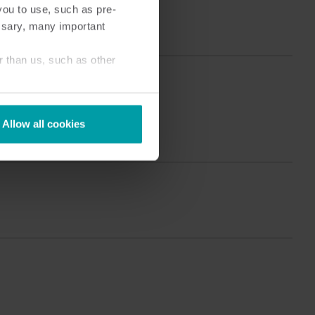
you to use, such as pre-
Produktcenter
ssary, many important
ind dybdegående indsigt og ressourcer til alle
ores innovative løsninger i produktcentret.
r than us, such as other
Allow all cookies