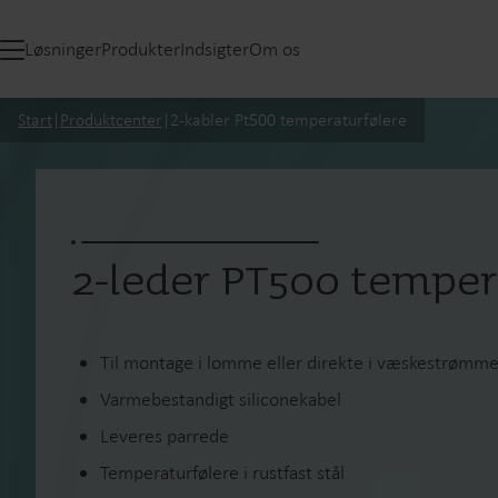
Løsninger
Produkter
Indsigter
Om os
Start
|
Produktcenter
|
2-kabler Pt500 temperaturfølere
2-leder PT500 tempera
Til montage i lomme eller direkte i væskestrømm
Varmebestandigt siliconekabel
Leveres parrede
Temperaturfølere i rustfast stål