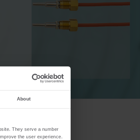
r
El-løsninger
sninger
Avancerede el-løsninger til
g effektiv
nøjagtig måling og smartere
energistyring.
About
bsite. They serve a number
o improve the user experience.