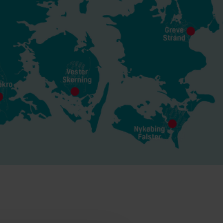
r
El-løsninger
sninger
Avancerede el-løsninger til
g effektiv
nøjagtig måling og smartere
energistyring.