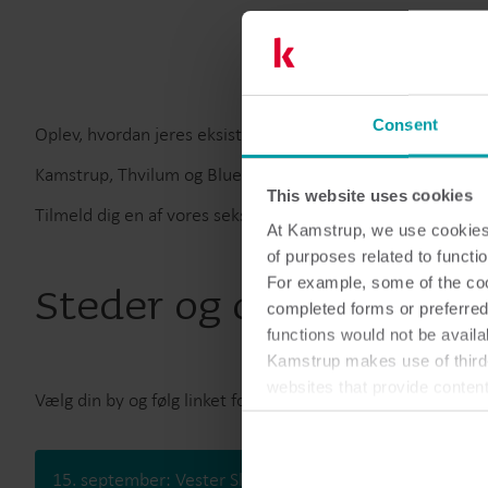
Consent
Oplev, hvordan jeres eksisterende data kan skabe overblik,
Kamstrup, Thvilum og Blue Control giver inspiration til, hv
This website uses cookies
Tilmeld dig en af vores seks spændende kro-aftener og bliv
At Kamstrup, we use cookies 
of purposes related to functio
For example, some of the cook
Steder og datoer
completed forms or preferred
functions would not be availa
Kamstrup makes use of third-
websites that provide conten
Vælg din by og følg linket for at tilmelde dig:
You can at any time change 
15. september: Vester Skerninge
16. september: 