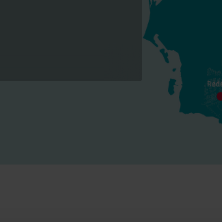
Vandløsninger
Varmeløsninge
Intelligente vandløsninger til
Intelligente varmelø
præcis måling og effektiv
til nøjagtig måling o
styring.
energiudnyttelse.