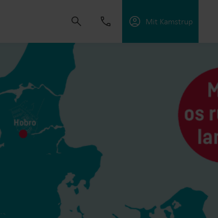
Mit Kamstrup
dvikle løsninger, der hjælper kunder med at
ektiviteten og håndtere elektrificering.