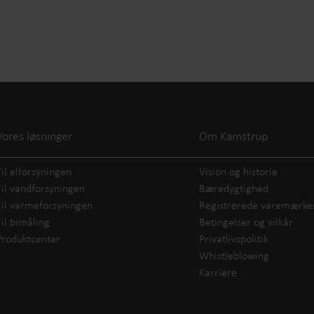
Vores løsninger
Om Kamstrup
Til elforsyningen
Vision og historie
Til vandforsyningen
Bæredygtighed
Til varmeforsyningen
Registrerede varemærke
Til bimåling
Betingelser og vilkår
Produktcenter
Privatlivspolitik
Whistleblowing
Karriere