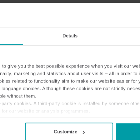
Bimålerløsninger
Bimålerløsninger til præcis overvågning og
F
effektiv ressourcehåndtering.
v
Details
 styrke driften og understøtte planlægningen i vandværket.
ordan I kan få mere ud af jeres data i hverdagen.
 klogere på vores løsninger.
to give you the best possible experience when you visit our we
nality, marketing and statistics about user visits – all in order t
ies related to functionality aim to make our website easier for 
 language choices. Although these cookies are not strictly nece
ble without them.
party cookies. A third-party cookie is installed by someone othe
t for our website or analysis programmes.
or withdraw your consent from the Cookie Declaration
here
.
Customize
Greve
17. september: Nykøbing Falster
22. septem