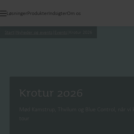
Løsninger
Produkter
Indsigter
Om os
Start
|
Nyheder og events
|
Events
|
Krotur 2026
Krotur 2026
Mød Kamstrup, Thvilum og Blue Control, når vi 
tour