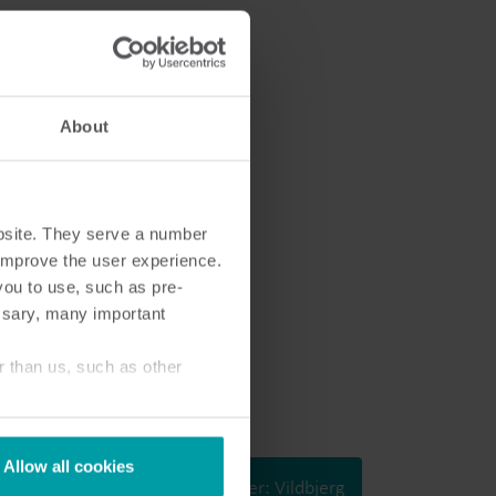
Produktcenter
ind dybdegående indsigt og ressourcer til alle
ores innovative løsninger i produktcentret.
About
bsite. They serve a number
o improve the user experience.
you to use, such as pre-
ssary, many important
r than us, such as other
Allow all cookies
ber: Rødekro
23. september: Vildbjerg