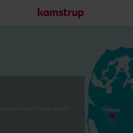
Vores løsninger
Vores engagement i en grønnere fremtid driver os til at u
reducere vandspild, styrke forsyninger, optimere energieff
Læs mere om vores løsninger
kommer rundt i landet på kro-