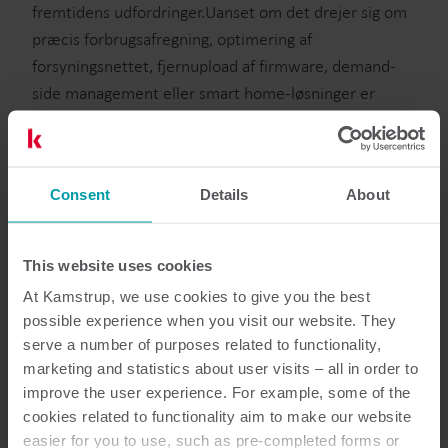
fremtidens udfordringer.Uanset om det drejer sig om
præcis forbrugsafregning, optimering af
forsyningsnettet, fjernupload af firmware, demand-
side management eller smart home-løsninger er
udgangspunktet det samme: stabil og sikker
kommunikation til og fra målerne er en
nødvendighed.
Consent
Details
About
Der findes ikke én rigtig løsning
Der er mange faktorer, der har betydning for din
måleraflæsningsperformance. Hvert
This website uses cookies
radiofrekvensområde har sine unikke fordele i forhold
At Kamstrup, we use cookies to give you the best
til signalstyrke, og derudover påvirker lokale forhold
possible experience when you visit our website. They
den overordnede performance. Det skaber behov for
serve a number of purposes related to functionality,
marketing and statistics about user visits – all in order to
skræddersyede løsninger.
improve the user experience. For example, some of the
Viden om de forskellige muligheders fordele og
cookies related to functionality aim to make our website
ulemper er helt afgørende for at kunne vælge en
easier for you to use, such as pre-completed forms or