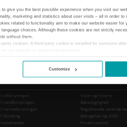
to give you the best possible experience when you visit our we
nality, marketing and statistics about user visits – all in order t
ies related to functionality aim to make our website easier for 
 language choices. Although these cookies are not strictly nece
ble without them.
Vandløsninger
Varmeløsninge
party cookies. A third-party cookie is installed by someone othe
Intelligente vandløsninger til
Intelligente varmelø
t for our website or analysis programmes.
præcis måling og effektiv
til nøjagtig måling o
or withdraw your consent from the Cookie Declaration
here
.
styring.
energiudnyttelse.
Customize
Vores løsninger
Om Kamstrup
Til elforsyningen
Vision og historie
Til vandforsyningen
Bæredygtighed
Til varmeforsyningen
Registrerede varemærke
Til bimåling
Betingelser og vilkår
Produktcenter
Privatlivspolitik