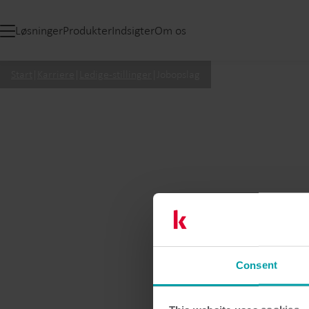
Løsninger
Produkter
Indsigter
Om os
Start
|
Karriere
|
Ledige-stillinger
|
Jobopslag
Consent