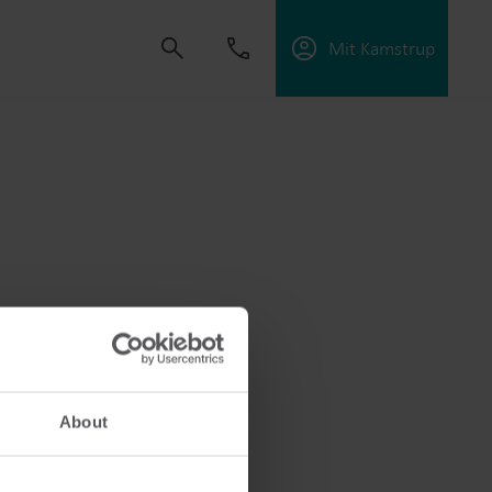
Mit Kamstrup
dvikle løsninger, der hjælper kunder med at
ektiviteten og håndtere elektrificering.
About