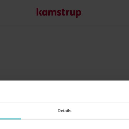
Vores løsninger
Vores engagement i en grønnere fremtid driver os til at u
reducere vandspild, styrke forsyninger, optimere energieff
Læs mere om vores løsninger
Details