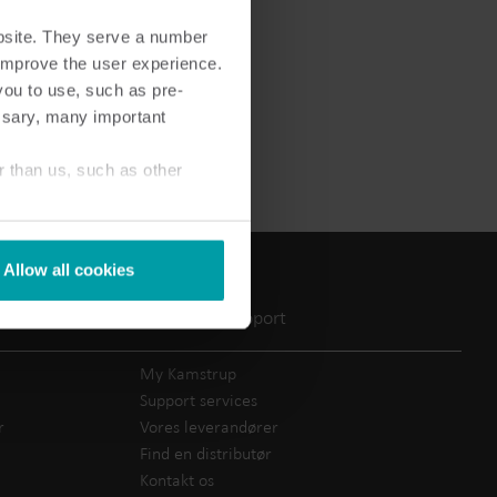
bsite. They serve a number
o improve the user experience.
you to use, such as pre-
ssary, many important
r
El-løsninger
r than us, such as other
sninger
Avancerede el-løsninger til
g effektiv
nøjagtig måling og smartere
energistyring.
Allow all cookies
Service og support
My Kamstrup
Support services
r
Vores leverandører
Find en distributør
Kontakt os