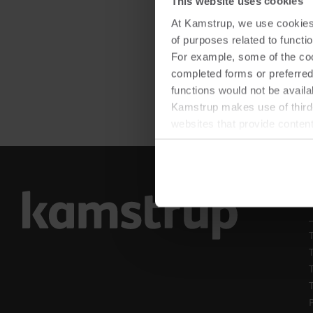
This website uses cookies
At Kamstrup, we use cookies 
of purposes related to functio
For example, some of the cook
completed forms or preferred
functions would not be availa
Kamstrup makes use of third-
websites that provide conten
You can at any time change 