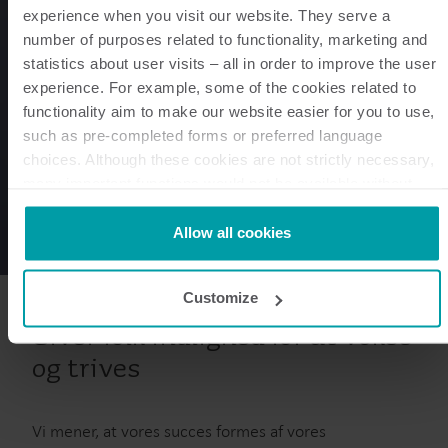
experience when you visit our website. They serve a
number of purposes related to functionality, marketing and
statistics about user visits – all in order to improve the user
experience. For example, some of the cookies related to
functionality aim to make our website easier for you to use,
such as pre-completed forms or preferred language
choices. Although these cookies are not strictly necessary,
many important functions would not be available without
them.
Kamstrup makes use of third-party cookies. A third-party
Allow all cookies
cookie is installed by someone other than us, such as other
websites that provide content for our website or analysis
Customize
programmes.
You can at any time change or withdraw your consent from
Giver folk mulighed for at vokse
the Cookie Declaration
here
.
og trives
Vi mener, at vores succes formes af vores