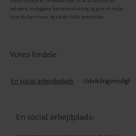
Vores fordele er skræddersyet til at prioritere dit
velvære, muliggøre karriereudvikling og give et miljø,
hvor du kan trives og nå dit fulde potentiale.
Vores fordele
En social arbejdsplads
Udviklingsmulighe
En social arbejdplads: