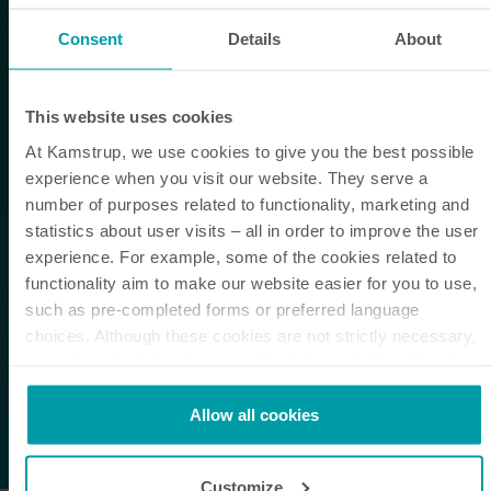
Consent
Details
About
This website uses cookies
At Kamstrup, we use cookies to give you the best possible
experience when you visit our website. They serve a
number of purposes related to functionality, marketing and
statistics about user visits – all in order to improve the user
experience. For example, some of the cookies related to
functionality aim to make our website easier for you to use,
such as pre-completed forms or preferred language
choices. Although these cookies are not strictly necessary,
many important functions would not be available without
them.
Kamstrup makes use of third-party cookies. A third-party
Allow all cookies
cookie is installed by someone other than us, such as other
websites that provide content for our website or analysis
Customize