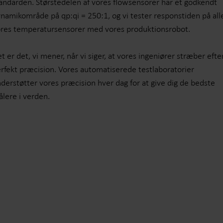
andarden. Størstedelen af vores flowsensorer har et godkendt
namikområde på qp:qi = 250:1, og vi tester responstiden på all
res temperatursensorer med vores produktionsrobot.
t er det, vi mener, når vi siger, at vores ingeniører stræber efte
rfekt præcision. Vores automatiserede testlaboratorier
derstøtter vores præcision hver dag for at give dig de bedste
lere i verden.