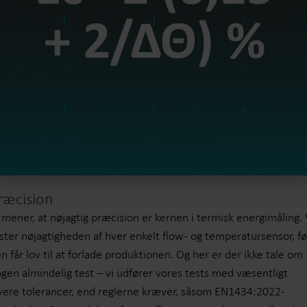
ræcision
 mener, at nøjagtig præcision er kernen i termisk energimåling. 
ster nøjagtigheden af hver enkelt flow- og temperatursensor, fø
n får lov til at forlade produktionen. Og her er der ikke tale om
gen almindelig test – vi udfører vores tests med væsentligt
vere tolerancer, end reglerne kræver, såsom EN1434:2022-