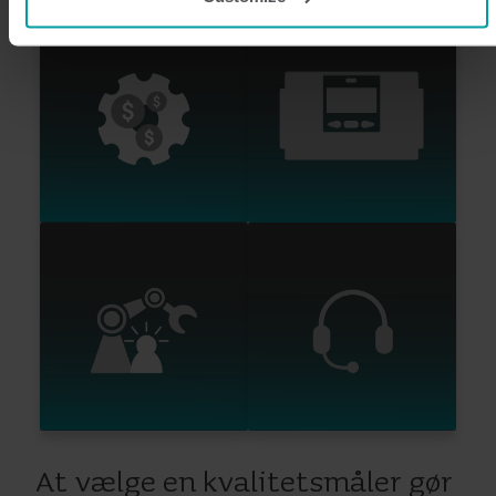
programmes.
You can at any time change or withdraw your consent from
the Cookie Declaration
here
.
At vælge en kvalitetsmåler gør