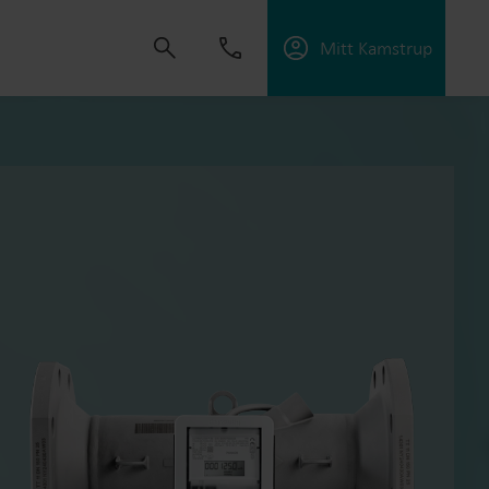
Mitt Kamstrup
tning
skapa lösningar som gör det möjligt för våra
 energieffektivitet och hantera elektrifiering.