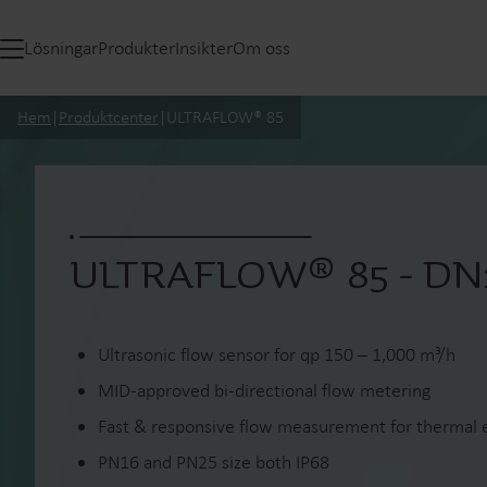
Lösningar
Produkter
Insikter
Om oss
Hem
|
Produktcenter
|
ULTRAFLOW® 85
ULTRAFLOW® 85 - DN
Ultrasonic flow sensor for qp 150 – 1,000 m³/h
MID-approved bi-directional flow metering
Fast & responsive flow measurement for thermal 
PN16 and PN25 size both IP68