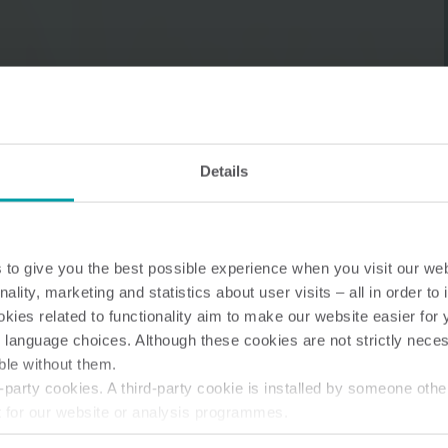
Lösningar för vattenmätning
Smarta lösningar för
Smarta lösningar för
Details
noggrann mätning och
noggrann mätning a
effektiv förvaltning av vatten.
och effektiv
energianvändning.
to give you the best possible experience when you visit our we
nality, marketing and statistics about user visits – all in order t
ies related to functionality aim to make our website easier for 
 language choices. Although these cookies are not strictly nece
ble without them.
party cookies. A third-party cookie is installed by someone othe
t for our website or analysis programmes.
or withdraw your consent from the Cookie Declaration
here
.