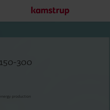
Våra lösningar för mä
Vårt engagemang för en grönare framtid motiverar oss att 
150-300
kunder att minska vattenförlust, förbättra system, optimera
Läs mer om våra lösningar
energy production