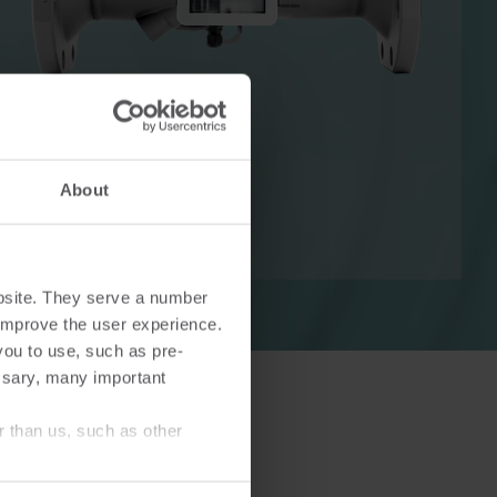
Lösningar för värmemätningar
Lösningar för elmätning
Avancerade lösningar för
About
v värme
noggrann mätning av el och
smartare energihushållning.
bsite. They serve a number
o improve the user experience.
you to use, such as pre-
ssary, many important
r than us, such as other