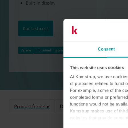
Built-in display
Kontakta oss
Consent
Värme
Individuell mätning
Sensorer
This website uses cookies
At Kamstrup, we use cookies 
of purposes related to functio
For example, some of the cook
completed forms or preferred
functions would not be availa
Produktfördelar
Dokumentation
Kamstrup makes use of third-
websites that provide conten
You can at any time change 