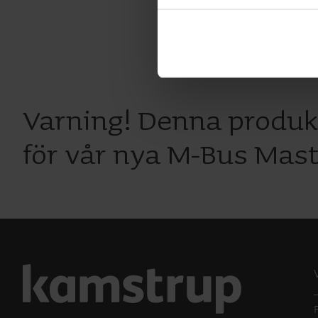
You can at any time change 
Varning! Denna produk
för vår nya M-Bus Mas