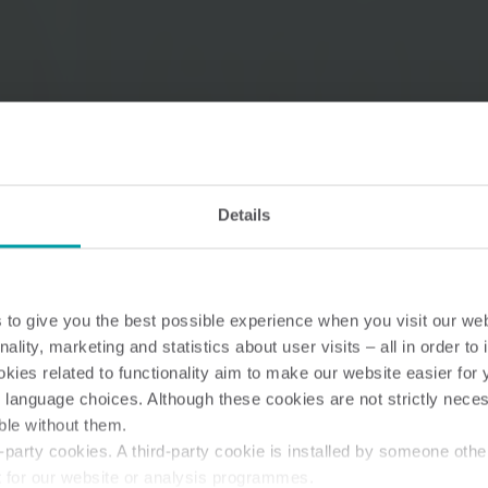
Lösningar för vattenmätning
Smarta lösningar för
Smarta lösningar för
noggrann mätning och
noggrann mätning a
Details
effektiv förvaltning av vatten.
och effektiv
energianvändning.
to give you the best possible experience when you visit our we
nality, marketing and statistics about user visits – all in order t
ies related to functionality aim to make our website easier for 
 language choices. Although these cookies are not strictly nece
ble without them.
party cookies. A third-party cookie is installed by someone othe
t for our website or analysis programmes.