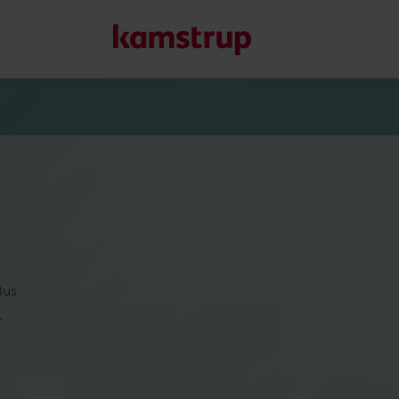
Våra lösningar för mä
Vårt engagemang för en grönare framtid motiverar oss att 
kunder att minska vattenförlust, förbättra system, optimera
Läs mer om våra lösningar
Bus
r