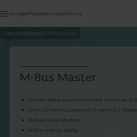
Lösningar
Produkter
Insikter
Om oss
Hem
|
Produktcenter
|
M-Bus Master
M-Bus Master
Remote data acquisition from heat meters via M-
Up to 250 meters connected to one M-Bus Maste
Multiple serial interface
With or without display