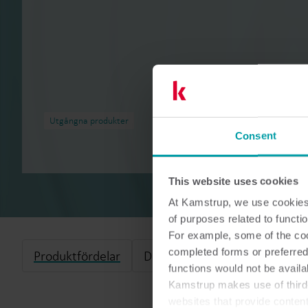
Utgångna produkter
Consent
This website uses cookies
At Kamstrup, we use cookies 
of purposes related to functio
For example, some of the cook
completed forms or preferred
Produktfördelar
Dokumentation
functions would not be availa
Kamstrup makes use of third-
websites that provide conten