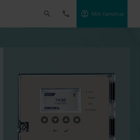
Mitt Kamstrup
tning
skapa lösningar som gör det möjligt för våra
 energieffektivitet och hantera elektrifiering.