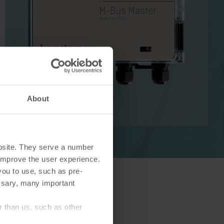
Lösningar för värmemätningar
Lösningar för elmätning
Avancerade lösningar för
v värme
noggrann mätning av el och
About
smartare energihushållning.
bsite. They serve a number
o improve the user experience.
you to use, such as pre-
ssary, many important
r than us, such as other