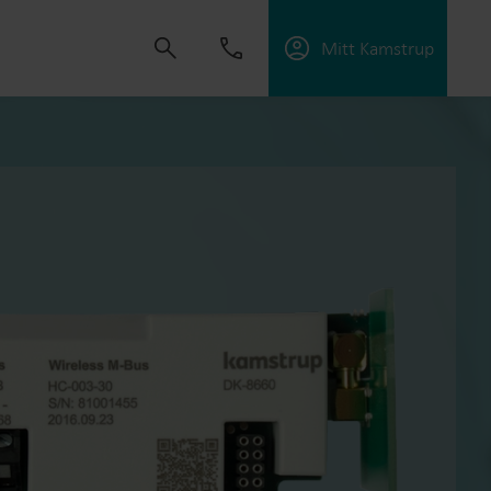
Mitt Kamstrup
tning
skapa lösningar som gör det möjligt för våra
 energieffektivitet och hantera elektrifiering.