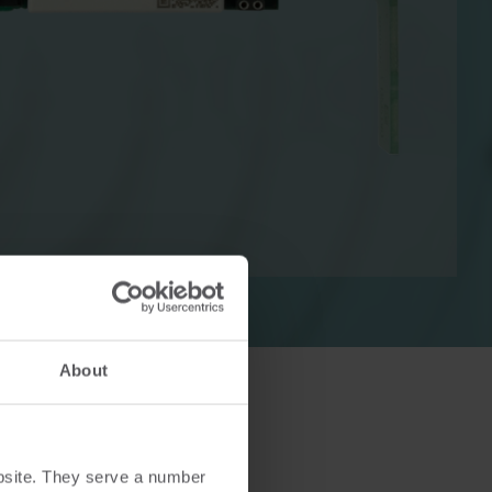
Lösningar för värmemätningar
Lösningar för elmätning
Avancerade lösningar för
v värme
noggrann mätning av el och
smartare energihushållning.
About
bsite. They serve a number