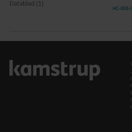
Datablad
(
1
)
HC-003-3