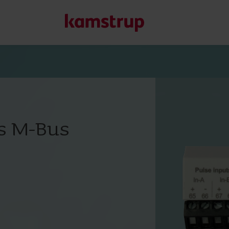
Våra lösningar för mä
Vårt engagemang för en grönare framtid motiverar oss att 
ss M-Bus
kunder att minska vattenförlust, förbättra system, optimera
Läs mer om våra lösningar