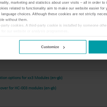
nality, marketing and statistics about user visits – all in order t
Lösningar för undermätning
ies related to functionality aim to make our website easier for 
Undermätningslösningar förprecision,
U
 language choices. Although these cookies are not strictly nece
uppföljning och effektiv resurshantering.
v
ble without them.
party cookies. A third-party cookie is installed by someone othe
n guide MULTICAL® communication modules (en-gb)
t for our website or analysis programmes.
or withdraw your consent from the Cookie Declaration
here
.
Customize
rofiles and datagrams MCx03 (en-gb)
tion options for xx3 Modules (en-gb)
over for HC-003 modules (en-gb)