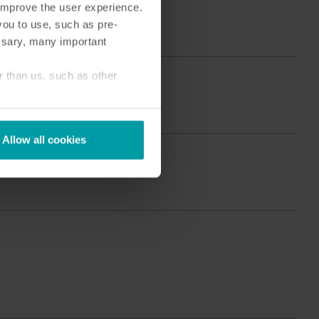
o improve the user experience.
Produktcenter
you to use, such as pre-
pptäck detaljerade insikter och resurser för
ssary, many important
åra innovativa lösningar i vårt produktcenter.
r than us, such as other
Allow all cookies