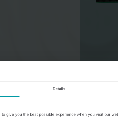
Lösningar för vattenmätning
Smarta lösningar för
Smarta lösningar för
noggrann mätning och
noggrann mätning a
effektiv förvaltning av vatten.
och effektiv
energianvändning.
Details
to give you the best possible experience when you visit our we