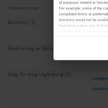
of purposes related to functio
5
dokument totalt
For example, some of the cook
completed forms or preferred
functions would not be availa
Broschyr
(
1
)
Kamstrup makes use of third-
Selectio
websites that provide conten
You can at any time change 
Beskrivning av datagram
(
1
)
Logger p
Steg-för-steg-vägledning
(
2
)
Configura
Module c