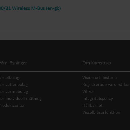
0/31 Wireless M-Bus (en-gb)
Våra lösningar
Om Kamstrup
För elbolag
Vision och historia
För vattenbolag
Registrerade varumärke
För värmebolag
Villkor
För individuell mätning
Integritetspolicy
Produktcenter
Hållbarhet
Visselblåsarfunktion