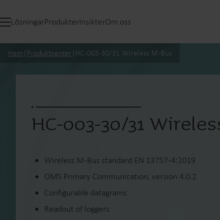
Lösningar
Produkter
Insikter
Om oss
Hem
|
Produktcenter
|
HC-003-30/31 Wireless M-Bus
HC-003-30/31 Wirele
Wireless M-Bus standard EN 13757-4:2019
OMS Primary Communication, version 4.0.2
Configurable datagrams
Readout of loggers