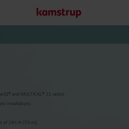
Våra lösningar för mä
Vårt engagemang för en grönare framtid motiverar oss att 
kunder att minska vattenförlust, förbättra system, optimera
Läs mer om våra lösningar
flowIQ® and MULTICAL® 21 radios
nt installations
th of 24½ ft (7½ m)