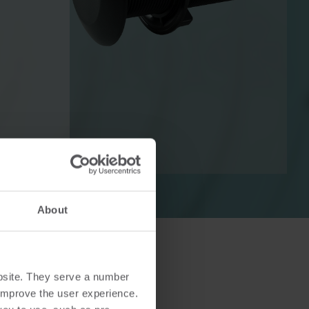
Lösningar för värmemätningar
Lösningar för elmätning
Avancerade lösningar för
v värme
noggrann mätning av el och
smartare energihushållning.
About
bsite. They serve a number
o improve the user experience.