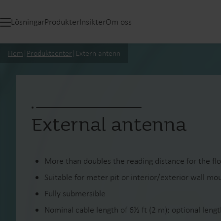
Lösningar
Produkter
Insikter
Om oss
Hem
|
Produktcenter
|
Extern antenn
External antenna
More than doubles the reading distance for the 
Suitable for meter pit or interior/exterior wall mou
Fully submersible
Nominal cable length of 6½ ft (2 m); optional leng