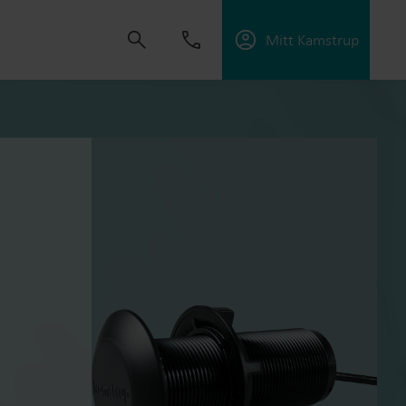
Mitt Kamstrup
tning
skapa lösningar som gör det möjligt för våra
 energieffektivitet och hantera elektrifiering.