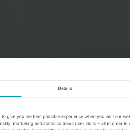
Lösningar för vattenmätning
Smarta lösningar för
Smarta lösningar för
noggrann mätning och
noggrann mätning a
effektiv förvaltning av vatten.
och effektiv
energianvändning.
Details
to give you the best possible experience when you visit our we
nality, marketing and statistics about user visits – all in order t