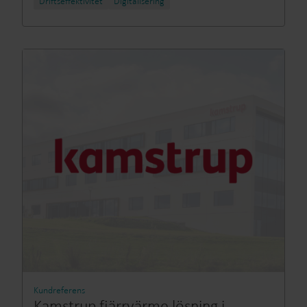
Driftseffektivitet
Digitalisering
Kundreferens
Kamstrup fjärrvärme lösning i