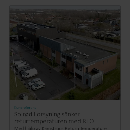
Kundreferens
Solrød Forsyning sänker
returtemperaturen med RTO
Med hjälp av Kamstrups Return Temperature