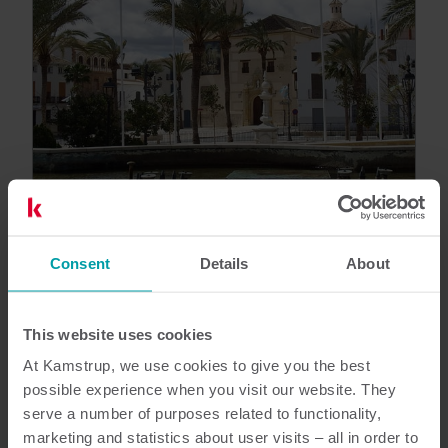
Kundreferens
Consent
Details
About
Albox: enkelheten med NB-IoT-
systemet
Upptäck hur Albox förbättrar vattenhanteringen
This website uses cookies
med Kamstrup och dess NB-IoT End-to-End-
At Kamstrup, we use cookies to give you the best
lösning. Ett banbrytande projekt med 251 smarta
possible experience when you visit our website. They
mätare för att optimera resurser och upptäcka
serve a number of purposes related to functionality,
marketing and statistics about user visits – all in order to
läckor med hög precision.