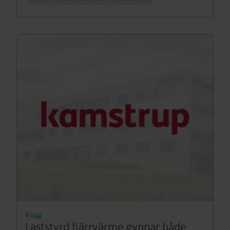
Blogg
Laststyrd fjärrvärme gynnar både