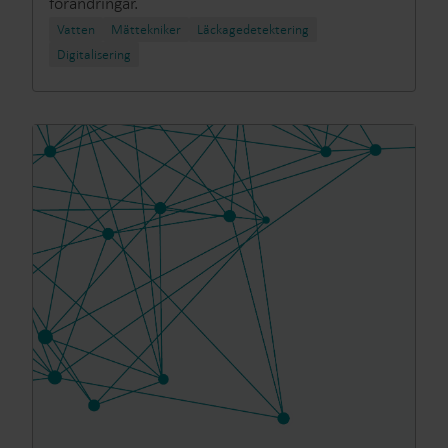
förändringar.
Vatten
Mättekniker
Läckagedetektering
Digitalisering