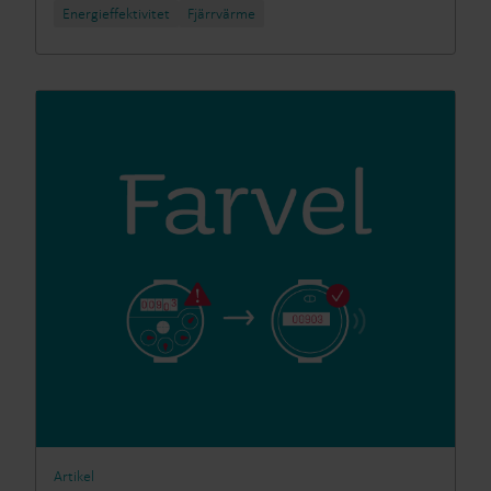
Energieffektivitet​
Fjärrvärme​
Artikel