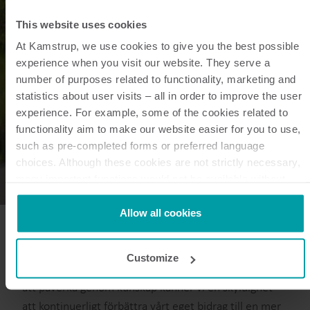
This website uses cookies
At Kamstrup, we use cookies to give you the best possible
experience when you visit our website. They serve a
number of purposes related to functionality, marketing and
statistics about user visits – all in order to improve the user
experience. For example, some of the cookies related to
functionality aim to make our website easier for you to use,
such as pre-completed forms or preferred language
choices. Although these cookies are not strictly necessary,
many important functions would not be available without
them.
Kamstrup makes use of third-party cookies. A third-party
Allow all cookies
cookie is installed by someone other than us, such as other
websites that provide content for our website or analysis
Customize
programmes.
Som ett innovativt företag med vårt DNA förankrat i
You can at any time change or withdraw your consent from
att påverka genom kunskap känner vi en skyldighet
the Cookie Declaration
here
.
att kontinuerligt förbättra vårt eget bidrag till en mer