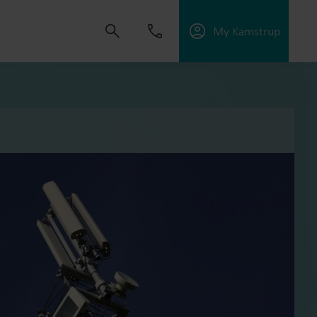
My Kamstrup
ape løsninger som gir kundene mulighet til å
nergieffektiviteten og administrere