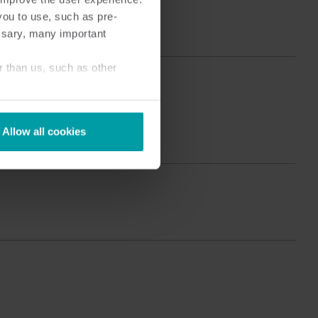
Produktsenter
you to use, such as pre-
ssary, many important
inn detaljert innsikt og ressurser for alle våre
nnovative løsninger i produktsenteret.
r than us, such as other
Allow all cookies