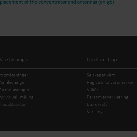
 placement of the concentrator and antennas (en-gb)
Våre løsninger
Om Kamstrup
Strømløsninger
Selskapet vårt
Vannløsninger
Registrerte varemerker
Varmeløsninger
Vilkår
Individuell måling
Personvernerklæring
Produktsenter
Bærekraft
Varsling