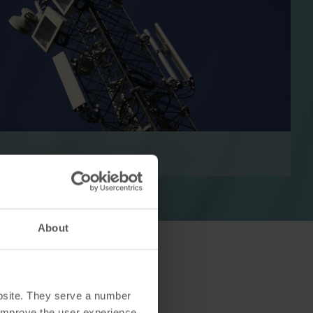
r
Elektriske løsninger
er for
Avanserte strømløsninger for
ffektiv
nøyaktig måling og smartere
energistyring.
About
bsite. They serve a number
o improve the user experience.