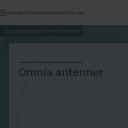
Løsninger
Produktsenter
Innsikt
Om oss
Hjem
|
Produktsenter
|
OMNIA®-antenner
Omnia antenner