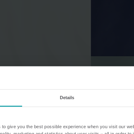
Vannløsninger
Varmeløsninge
Smarte vannløsninger for
Smarte varmeløsning
presis måling og effektiv
nøyaktig måling og e
styring.
energibruk.
Details
to give you the best possible experience when you visit our we
nality, marketing and statistics about user visits – all in order t