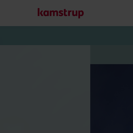
Våre løsninger
Vår forpliktelse til en grønnere fremtid driver oss til å sk
redusere vannsløsing, øke vannforsyningen, optimalisere e
elektrifisering.
Lær mer om våre løsninger