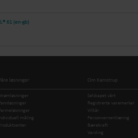
® 61 (en-gb)
Våre løsninger
Om Kamstrup
Strømløsninger
Selskapet vårt
Vannløsninger
Registrerte varemerker
Varmeløsninger
Vilkår
Individuell måling
Personvernerklæring
Produktsenter
Bærekraft
Varsling