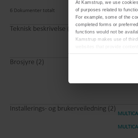
At Kamstrup, we use cookies 
6
Dokumenter totalt
of purposes related to functio
For example, some of the cook
completed forms or preferred
Teknisk beskrivelse
(
1
)
functions would not be availa
MULTICAL
Kamstrup makes use of third-
websites that provide conten
You can at any time change 
Brosjyre
(
2
)
MULTICAL
MULTICAL
Installerings- og brukerveiledning
(
2
)
MULTICAL
MULTICAL