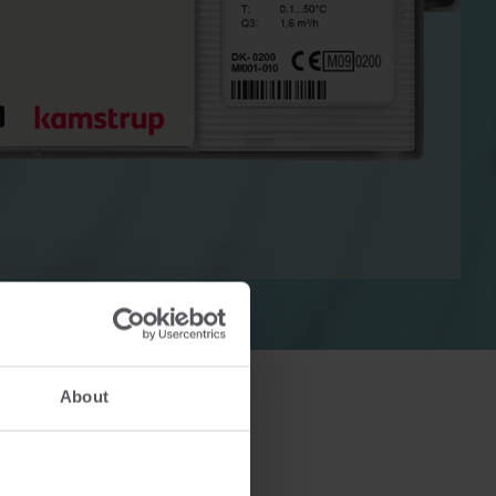
r
Elektriske løsninger
er for
Avanserte strømløsninger for
ffektiv
nøyaktig måling og smartere
energistyring.
About