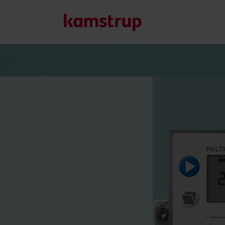
Våre løsninger
Vår forpliktelse til en grønnere fremtid driver oss til å sk
redusere vannsløsing, øke vannforsyningen, optimalisere e
elektrifisering.
Lær mer om våre løsninger