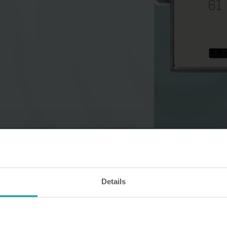
Vannløsninger
Varmeløsninge
Smarte vannløsninger for
Smarte varmeløsning
presis måling og effektiv
nøyaktig måling og e
styring.
energibruk.
Details