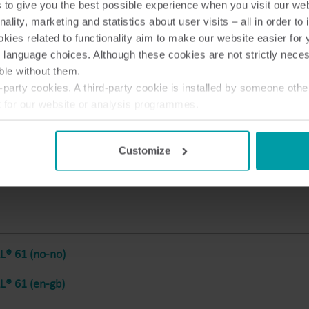
to give you the best possible experience when you visit our we
Løsninger for undermåling
nality, marketing and statistics about user visits – all in order t
Undermålingsløsninger for presis sporing og
F
ies related to functionality aim to make our website easier for 
effektiv ressursstyring.
i
 language choices. Although these cookies are not strictly nece
ble without them.
® 61 (en-gb)
party cookies. A third-party cookie is installed by someone othe
t for our website or analysis programmes.
or withdraw your consent from the Cookie Declaration
here
.
® 61 (no-no)
Customize
® 61 (en-gb)
® 61 (no-no)
® 61 (en-gb)