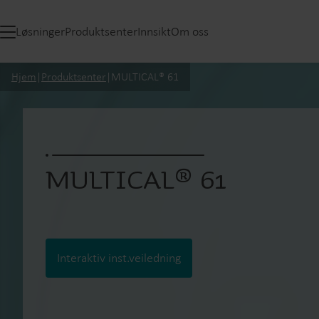
Løsninger
Produktsenter
Innsikt
Om oss
Hjem
|
Produktsenter
|
MULTICAL® 61
MULTICAL® 61
Interaktiv inst.veiledning