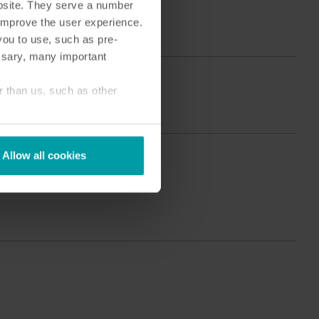
bsite. They serve a number
Produktsenter
o improve the user experience.
inn detaljert innsikt og ressurser for alle våre
you to use, such as pre-
nnovative løsninger i produktsenteret.
ssary, many important
r than us, such as other
Allow all cookies