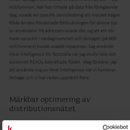
m3/timmen. När han tittade på data från föregående
dag, visade en specifik servisledning ett mycket högre
flöde än den förväntade förbrukningen för denna typ
av användare. På adressen visade det sig att ett rör
hade spruckit i vardagsrummet och läckaget (på 600
m3/timmen) kunde snabbt repareras. ‘Jag använde
Heat Intelligence för fastställa var jag skulle leta och
systemet READy bekräftade flödet. Idag föredrar jag
att använda mig av Heat Intelligence när vi hanterar
läckage och vi har redan upptäckt flera.’
Märkbar optimering av
distributionsnätet
Kort efter att bolaget började använda Heat