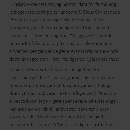
kunskap – oavsett om jag hämtar data för felsökning,
läckagedetektering eller underhåll.’ Claus Christensen
förväntar sig att verktyget ska kunna optimera
renoveringsinsatserna i bolagets distributionsnät – i
synnerhet servisledningarna. ‘Vi ägs av våra kunder
och därför fokuserar vi på en hållbar ekonomi och
använder pengar där de genererar störst värde – och
detta är något som Heat Intelligence hjälper oss med.’
Enligt verksamhetschefen får bolaget snabb
avkastning på den årliga programvarulicensen i och
med de optimeringar och besparingar som bolaget
drar nytta av tack vare Heat Intelligence. ‘5 % av min
arbetstid som jag tidigare spenderade på avläsningar,
kan jag nu använda till aktiviteter som genererar
större värde.’ Han beskriver också hur bolagets
beslutsunderlag har förändrats. Tidigare fattade man