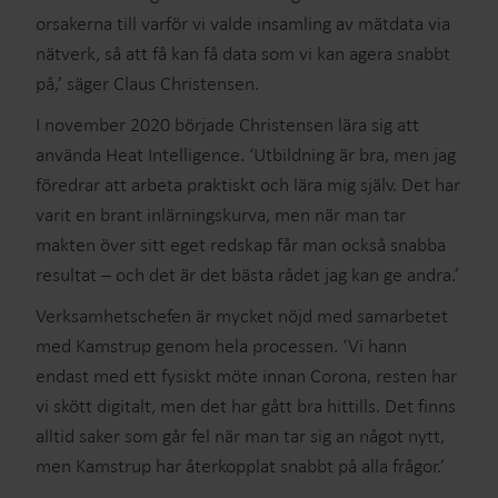
orsakerna till varför vi valde insamling av mätdata via
nätverk, så att få kan få data som vi kan agera snabbt
på,’ säger Claus Christensen.
I november 2020 började Christensen lära sig att
använda Heat Intelligence. ‘Utbildning är bra, men jag
föredrar att arbeta praktiskt och lära mig själv. Det har
varit en brant inlärningskurva, men när man tar
makten över sitt eget redskap får man också snabba
resultat – och det är det bästa rådet jag kan ge andra.’
Verksamhetschefen är mycket nöjd med samarbetet
med Kamstrup genom hela processen. ‘Vi hann
endast med ett fysiskt möte innan Corona, resten har
vi skött digitalt, men det har gått bra hittills. Det finns
alltid saker som går fel när man tar sig an något nytt,
men Kamstrup har återkopplat snabbt på alla frågor.’