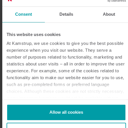
Intelligence, kunde Claus Christensen se andra
konkreta resultat med den nya lösningen. Bolaget
Consent
Details
About
kunde bland annat sänka trycket i distributionsnätet
baserat på data från Heat Intelligence. ‘Vi har sänkt
This website uses cookies
trycket i distributionsnätet från 1,2 till 0,7 bar och
runt 1 bar under perioder med toppbelastning. Jag
At Kamstrup, we use cookies to give you the best possible
tror att detta sparar oss 15-20 000 danska kronor per
experience when you visit our website. They serve a
number of purposes related to functionality, marketing and
år.’ Verksamhetschefen använder också Heat
statistics about user visits – all in order to improve the user
Intelligence för att titta på beteenden för att avgöra
experience. For example, some of the cookies related to
när på morgonen energi måste ackumuleras i
functionality aim to make our website easier for you to use,
distributionsnätet. ‘Tidigare baserade jag mitt arbete
such as pre-completed forms or preferred language
på antaganden, men nu har jag ett verktyg som gör
choices. Although these cookies are not strictly necessary,
jobbet åt mig.’
many important functions would not be available without
them.
Løkken Fjernvarme har också använt Heat Intelligence
Kamstrup makes use of third-party cookies. A third-party
Allow all cookies
för att erhålla ett mer balanserat flöde i de två
cookie is installed by someone other than us, such as other
huvudledningarna. Även om staden har växt har
websites that provide content for our website or analysis