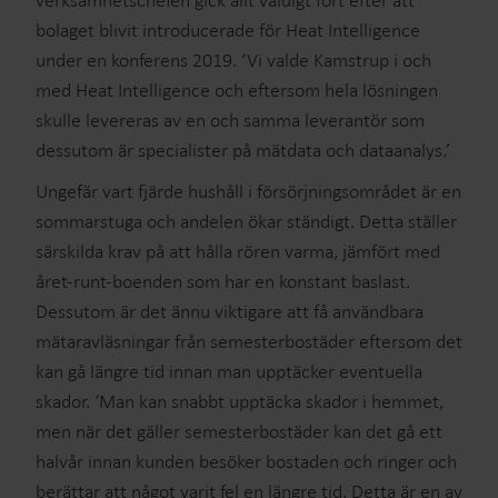
verksamhetschefen gick allt väldigt fort efter att
bolaget blivit introducerade för Heat Intelligence
under en konferens 2019. ‘Vi valde Kamstrup i och
med Heat Intelligence och eftersom hela lösningen
skulle levereras av en och samma leverantör som
dessutom är specialister på mätdata och dataanalys.’
Ungefär vart fjärde hushåll i försörjningsområdet är en
sommarstuga och andelen ökar ständigt. Detta ställer
särskilda krav på att hålla rören varma, jämfört med
året-runt-boenden som har en konstant baslast.
Dessutom är det ännu viktigare att få användbara
mätaravläsningar från semesterbostäder eftersom det
kan gå längre tid innan man upptäcker eventuella
skador. ‘Man kan snabbt upptäcka skador i hemmet,
men när det gäller semesterbostäder kan det gå ett
halvår innan kunden besöker bostaden och ringer och
berättar att något varit fel en längre tid. Detta är en av