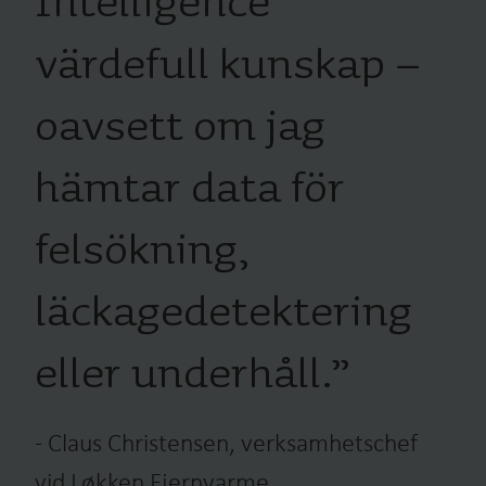
Intelligence
värdefull kunskap –
oavsett om jag
hämtar data för
felsökning,
läckagedetektering
eller underhåll.
”
-
Claus Christensen, verksamhetschef
vid Løkken Fjernvarme