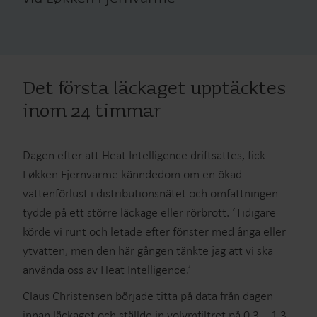
Det första läckaget upptäcktes
inom 24 timmar
Dagen efter att Heat Intelligence driftsattes, fick
Løkken Fjernvarme känndedom om en ökad
vattenförlust i distributionsnätet och omfattningen
tydde på ett större läckage eller rörbrott. ‘Tidigare
körde vi runt och letade efter fönster med ånga eller
ytvatten, men den här gången tänkte jag att vi ska
använda oss av Heat Intelligence.’
Claus Christensen började titta på data från dagen
innan läckaget och ställde in volymfiltret på 0,3 – 1,3