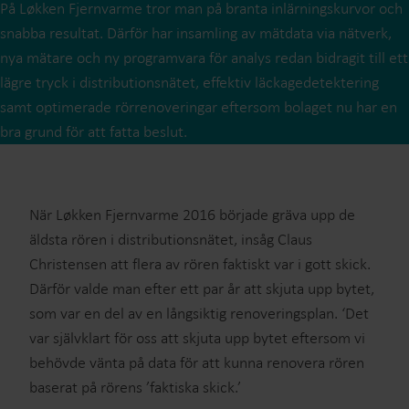
På Løkken Fjernvarme tror man på branta inlärningskurvor och
snabba resultat. Därför har insamling av mätdata via nätverk,
nya mätare och ny programvara för analys redan bidragit till ett
lägre tryck i distributionsnätet, effektiv läckagedetektering
samt optimerade rörrenoveringar eftersom bolaget nu har en
bra grund för att fatta beslut.
När Løkken Fjernvarme 2016 började gräva upp de
äldsta rören i distributionsnätet, insåg Claus
Christensen att flera av rören faktiskt var i gott skick.
Därför valde man efter ett par år att skjuta upp bytet,
som var en del av en långsiktig renoveringsplan. ‘Det
var självklart för oss att skjuta upp bytet eftersom vi
behövde vänta på data för att kunna renovera rören
baserat på rörens ’faktiska skick.’