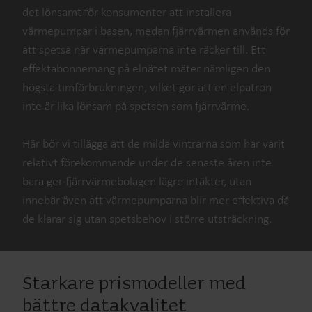
det lönsamt för konsumenter att installera
värmepumpar i basen, medan fjärrvärmen används för
att spetsa när värmepumparna inte räcker till. Ett
effektabonnemang på elnätet mäter nämligen den
högsta timförbrukningen, vilket gör att en elpatron
inte är lika lönsam på spetsen som fjärrvärme.
Här bör vi tillägga att de milda vintrarna som har varit
relativt förekommande under de senaste åren inte
bara ger fjärrvärmebolagen lägre intäkter, utan
innebär även att värmepumparna blir mer effektiva då
de klarar sig utan spetsbehov i större utsträckning.
Starkare prismodeller med
bättre datakvalitet