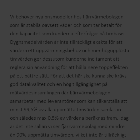
Vi behöver nya prismodeller hos fjärrvärmebolagen
som är stabila oavsett väder och som tar betalt för
den kapacitet som kunderna efterfrågar på timbasis.
Dygnsmedelvärden är inte tillräckligt exakta för att
värdera ett uppvärmningsbehov och mer högupplösta
timvärden ger dessutom kunderna incitament att
reglera sin användning för att hålla nere toppeffekten
på ett bättre sätt. För att det här ska kunna ske krävs
god datakvalitet och en hög tillgänglighet på
mätvärdesinsamlingen där fjärrvärmebolagen
samarbetar med leverantörer som kan säkerställa att
minst 99,5% av alla uppmätta timvärden samlas in
och således max 0,5% av värdena beräknas fram. Idag
är det inte sällan vi ser fjärrvärmebolag med mindre
än 90% uppmätta timvärden, vilket inte är tillräckligt