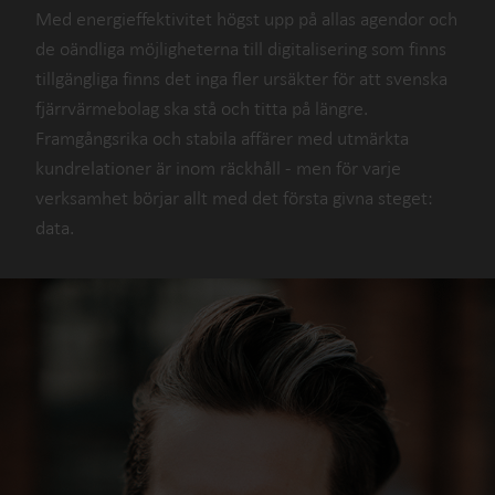
Med energieffektivitet högst upp på allas agendor och
de oändliga möjligheterna till digitalisering som finns
tillgängliga finns det inga fler ursäkter för att svenska
fjärrvärmebolag ska stå och titta på längre.
Framgångsrika och stabila affärer med utmärkta
kundrelationer är inom räckhåll - men för varje
verksamhet börjar allt med det första givna steget:
data.