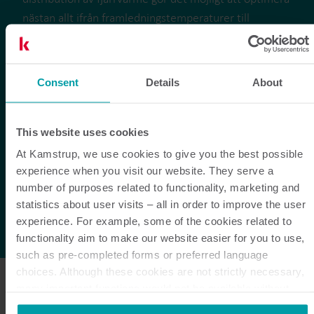
nästan allt ifrån framledningstemperaturer till
identifiering av värmeförluster och felaktiga
fjärrvärmecentraler. Inom de närmaste åren ser jag
också en palett av möjligheter för bolag att utöka sina
Consent
Details
About
erbjudanden och tjänster som de tillhandahåller sina
kunder. Nya affärsmodeller där de tar mer ansvar för
sina kunders värmeinstallationer kommer att leda till
This website uses cookies
en närmare och mer långsiktiga relationer än vad de
At Kamstrup, we use cookies to give you the best possible
har idag. Eller kanske till och med gå mot
experience when you visit our website. They serve a
affärsmodeller som utgår ifrån huruvida en kund
number of purposes related to functionality, marketing and
statistics about user visits – all in order to improve the user
föredrar uppvärmning som är miljövänlig, bekväm
experience. For example, some of the cookies related to
eller billigt.
functionality aim to make our website easier for you to use,
such as pre-completed forms or preferred language
choices. Although these cookies are not strictly necessary,
Svensk fjärrvärme i 2030-
many important functions would not be available without
them.
perspektiv