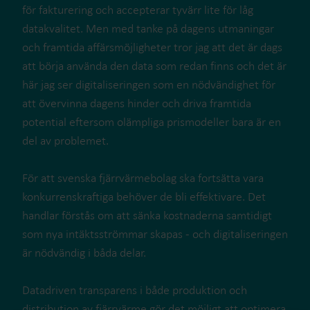
för fakturering och accepterar tyvärr lite för låg
datakvalitet. Men med tanke på dagens utmaningar
och framtida affärsmöjligheter tror jag att det är dags
att börja använda den data som redan finns och det är
här jag ser digitaliseringen som en nödvändighet för
att övervinna dagens hinder och driva framtida
potential eftersom olämpliga prismodeller bara är en
del av problemet.
För att svenska fjärrvärmebolag ska fortsätta vara
konkurrenskraftiga behöver de bli effektivare. Det
handlar förstås om att sänka kostnaderna samtidigt
som nya intäktsströmmar skapas - och digitaliseringen
är nödvändig i båda delar.
Datadriven transparens i både produktion och
distribution av fjärrvärme gör det möjligt att optimera