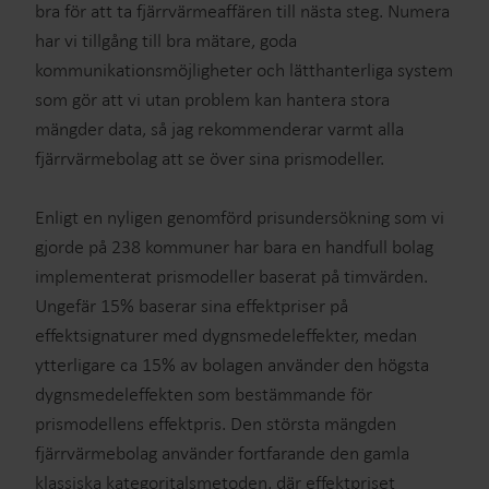
bra för att ta fjärrvärmeaffären till nästa steg. Numera
har vi tillgång till bra mätare, goda
kommunikationsmöjligheter och lätthanterliga system
som gör att vi utan problem kan hantera stora
mängder data, så jag rekommenderar varmt alla
fjärrvärmebolag att se över sina prismodeller.
Enligt en nyligen genomförd prisundersökning som vi
gjorde på 238 kommuner har bara en handfull bolag
implementerat prismodeller baserat på timvärden.
Ungefär 15% baserar sina effektpriser på
effektsignaturer med dygnsmedeleffekter, medan
ytterligare ca 15% av bolagen använder den högsta
dygnsmedeleffekten som bestämmande för
prismodellens effektpris. Den största mängden
fjärrvärmebolag använder fortfarande den gamla
klassiska kategoritalsmetoden, där effektpriset