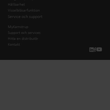
Hållbarhet
Visselblåsarfunktion
Service och support
MyKamstrup
Support och services
Hitta en distributör
Kontakt
Våra lösningar för mätning
Vårt engagemang för en grönare framtid motiverar oss att
skapa lösningar som gör det möjligt för våra kunder att
minska vattenförlust, förbättra system, optimera