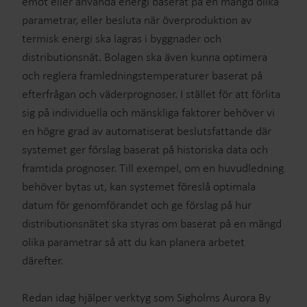
emot eller använda energi baserat på en mängd olika
parametrar, eller besluta när överproduktion av
termisk energi ska lagras i byggnader och
distributionsnät. Bolagen ska även kunna optimera
och reglera framledningstemperaturer baserat på
efterfrågan och väderprognoser. I stället för att förlita
sig på individuella och mänskliga faktorer behöver vi
en högre grad av automatiserat beslutsfattande där
systemet ger förslag baserat på historiska data och
framtida prognoser. Till exempel, om en huvudledning
behöver bytas ut, kan systemet föreslå optimala
datum för genomförandet och ge förslag på hur
distributionsnätet ska styras om baserat på en mängd
olika parametrar så att du kan planera arbetet
därefter.
Redan idag hjälper verktyg som Sigholms Aurora By