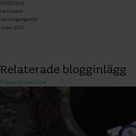
örfattare
une Dupont
vecklingsingenjör
4 mars 2022
Relaterade blogginlägg
Tillbaka till översikt