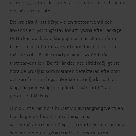
utredning av brusdata men alla kommer inte att ge dig
det bästa resultatet.
Ett bra sätt är att börja vid en trottoarventil och
använda en lyssningsstav för att lyssna efter läckage.
Detta kan dock vara knepigt när man ska verifiera
brus som detekterats av vattenmätaren, eftersom
mätaren ofta är placerad på långt avstånd från
trottoarventilen. Därför är det inte alltid möjligt att
höra de brusljud som mätaren detekterar, eftersom
det kan finnas många saker som stör ljudet och en
lång dämpningsväg som gör det svårt att höra ett
potentiellt läckage.
Om du inte kan höra bruset vid avstängningsventilen,
bör du genomföra din utredning så nära
vattenmätaren som möjligt – en vattenkran utomhus
kan vara en bra utgångspunkt, eftersom rören