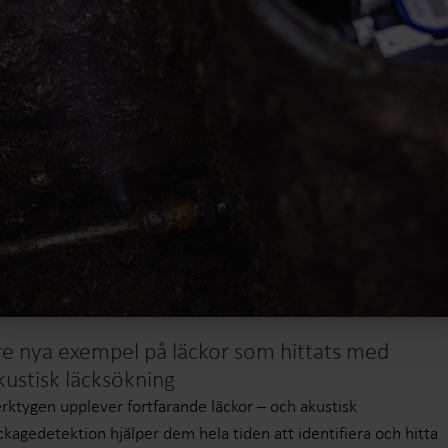
re nya exempel på läckor som hittats med
kustisk läcksökning
rktygen upplever fortfarande läckor – och akustisk
ckagedetektion hjälper dem hela tiden att identifiera och hitta