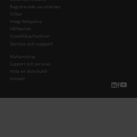
Registrerade varumärken
Villkor
Integritetspolicy
Hållbarhet
Visselblåsarfunktion
Service och support
MyKamstrup
Support och services
Hitta en distributör
Kontakt
Våra lösningar för mätning
Vårt engagemang för en grönare framtid motiverar oss att