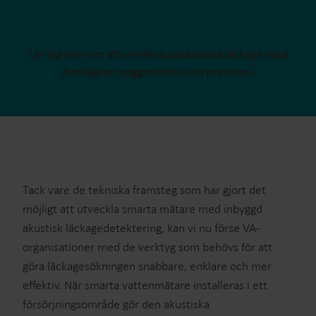
Lär dig mer om att verifiera potentiella läckage med
överlägsen noggrannhet och precision.
Tack vare de tekniska framsteg som har gjort det
möjligt att utveckla smarta mätare med inbyggd
akustisk läckagedetektering, kan vi nu förse VA-
organisationer med de verktyg som behövs för att
göra läckagesökningen snabbare, enklare och mer
effektiv. När smarta vattenmätare installeras i ett
försörjningsområde gör den akustiska