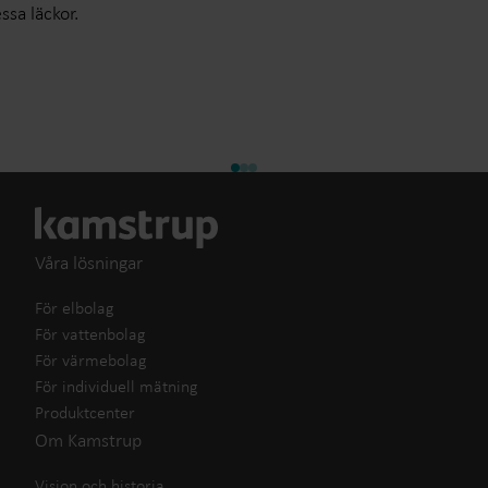
ssa läckor.
Våra lösningar
För elbolag
För vattenbolag
För värmebolag
För individuell mätning
Produktcenter
Om Kamstrup
Vision och historia