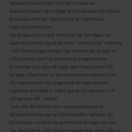
läckagedetekteringen och det innovativa
analysverktyget det möjligt att visualisera och filtrera
brusdata, vilket gör det enklare att identifiera
högriskinstallationer.
Vår programvara Leak Detector har förmågan att
uppmärksamma dig på de mest "intressanta" mätarna
i ditt försörjningsområde. Det innebär att du kan se
vilka mätare som har detekterat oregelbundna
brusnivåer och som då utgör den högsta risken för
läckage. Med hjälp av den avancerade tekniken kan
VA-orgnisationer nu reagera på läckage mycket
snabbare än tidigare, vilket sparar tid, resurser och
viktigast av allt- vatten!
Trots alla de fördelar som avancerad akustisk
läckagedetektering kan tillhandahålla, behöver du
fortfarande verifiera de potentiella läckage som du
har identifierat i ditt försörjningsområde med hjälp av