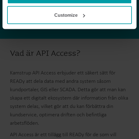
cookie is installed by someone other than us, such as
other websites that provide content for our website or
Customize
analysis programmes.
You can at any time change or withdraw your consent
from the Cookie Declaration
here
.
Vad är API Access?
Kamstrup API Access erbjuder ett säkert sätt för
READy att dela data med andra system såsom
kundportaler, GIS eller SCADA. Detta gör att man kan
skapa ett digitalt ekosystem där information från olika
system delas, vilket gör att du kan förbättra din
kundservice, optimera driften och befintliga
arbetsflöden.
API Access är ett tillägg till READy för de som vill