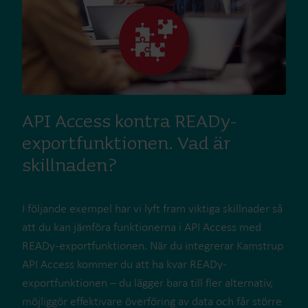
API Access kontra READy-
exportfunktionen. Vad är
skillnaden?
I följande exempel har vi lyft fram viktiga skillnader så
att du kan jämföra funktionerna i API Access med
READy-exportfunktionen. När du integrerar Kamstrup
API Access kommer du att ha kvar READy-
exportfunktionen – du lägger bara till fler alternativ,
möjliggör effektivare överföring av data och får större