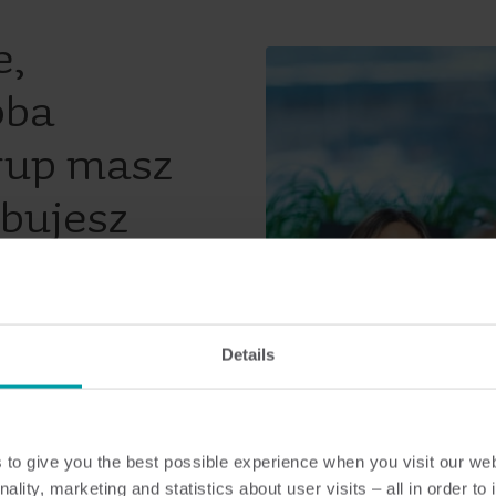
e,
oba
rup masz
ebujesz
onad 25-letniemu
ci zbierania danych, nasze
 dopasowane
technologie
Details
produkcyjnym, daje nam to
nia zoptymalizowanych, a
to give you the best possible experience when you visit our we
przewodowych
, jak i
nality, marketing and statistics about user visits – all in order t