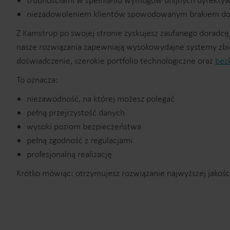
trudnościami w spełnianiu wymogów unijnych dyrekty
niezadowoleniem klientów spowodowanym brakiem dos
Z Kamstrup po swojej stronie zyskujesz zaufanego doradcę, 
nasze rozwiązania zapewniają wysokowydajne systemy zbier
doświadczenie, szerokie portfolio technologiczne oraz
bez
To oznacza:
niezawodność, na której możesz polegać
pełną przejrzystość danych
wysoki poziom bezpieczeństwa
pełną zgodność z regulacjami
profesjonalną realizację
Krótko mówiąc: otrzymujesz rozwiązanie najwyższej jakośc