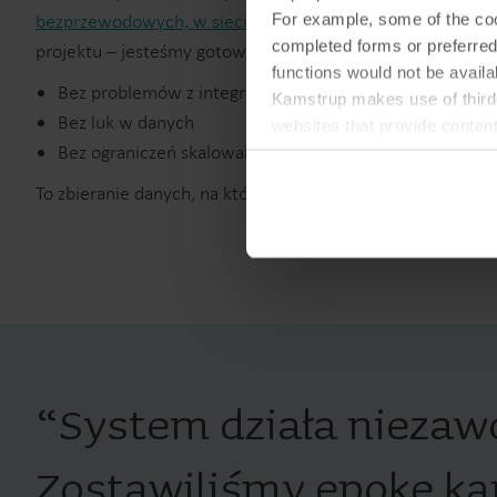
bezprzewodowych, w sieciach stacjonarnych
. Niezależnie
For example, some of the cook
completed forms or preferred
projektu – jesteśmy gotowi.
functions would not be availa
Bez problemów z integracją
Kamstrup makes use of third-
Bez luk w danych
websites that provide conten
Bez ograniczeń skalowalności
You can at any time change 
To zbieranie danych, na którym możesz polegać.
“
System działa niezaw
Zostawiliśmy epokę ka