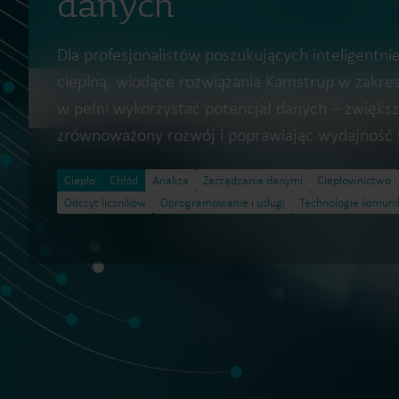
danych
Dla profesjonalistów poszukujących inteligentni
cieplną, wiodące rozwiązania Kamstrup w zakre
w pełni wykorzystać potencjał danych – zwiększ
zrównoważony rozwój i poprawiając wydajność si
Ciepło
Chłód
Analiza
Zarządzanie danymi
Ciepłownictwo
Odczyt liczników
Oprogramowanie i usługi
Technologie komuni