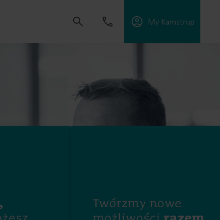
My Kamstrup
złości napędza nas do tworzenia rozwiązań,
szenie zużycia mediów, optymalizację