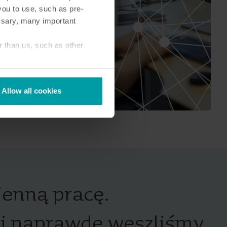
you to use, such as pre-
ssary, many important
r than us, such as other
Allow all cookies
ienną pracę.
 i naprawdę weszliśmy