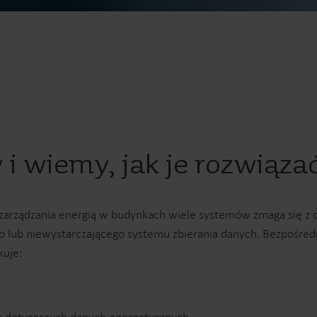
Rozwiązania podlicznikowe
Rozwiązania podlicznikowe do precyzyjnego
S
monitorowania i efektywnego zarządzania
zasobami.
i wiemy, jak je rozwiąza
zarządzania energią w budynkach wiele systemów zmaga się z 
lub niewystarczającego systemu zbierania danych. Bezpośrednio
kuje: