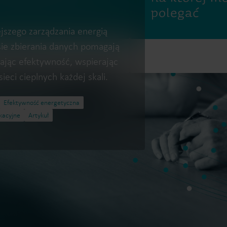
ejszego zarządzania energią
sie zbierania danych pomagają
ając efektywność, wspierając
Rozwiązania do pomiarów wody
eci cieplnych każdej skali.
Inteligentne rozwiązania do
Inteligentne rozwiąz
precyzyjnych pomiarów wody
dokładnych pomiaró
Efektywność energetyczna
i efektywnego zarządzania
i efektywnego wykor
kacyjne
Artykuł
nią.
energii.