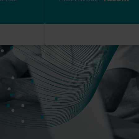
Rozwiązania do pomiarów ciepła
Rozwiązania do pomiarów energii elektrycznej
ania do
Zaawansowane rozwiązania
w ciepła
do dokładnych pomiarów
zystanie
energii elektrycznej
zapewniające i
inteligentnego zarządzanie
energią.