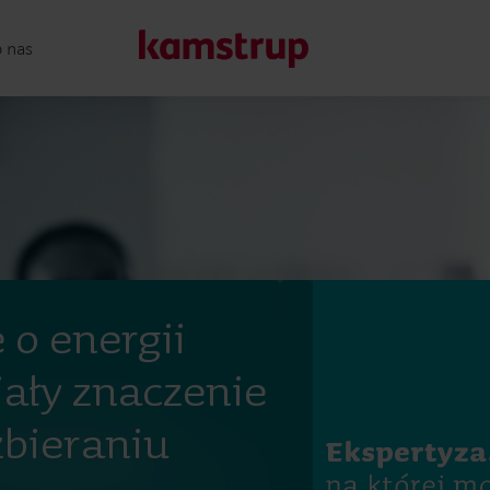
o nas
Nasze rozwiązania
Nasze zaangażowanie na rzecz bardziej ekologicznej przys
które umożliwiają klientom ogranicznie strat wody, zwięk
efektywności energetycznej i zarządzanie elektryfikacją.
 o energii
Dowiedz się więcej o naszych rozwiązaniach
ały znaczenie
zbieraniu