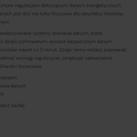
ycznymi regulacjami dotyczącymi danych energetycznych,
nych jest dziś nie tylko kluczowe dla satysfakcji klientów,
nym.
andaryzowane systemy zbierania danych, które
ość dzięki szyfrowanym, wysoce bezpiecznym danym
czników nawet co 5 minut. Dzięki temu możesz poprawiać
pełniać wymogi regulacyjne, zwiększać zadowolenie
żliwości biznesowe.
zepisami
ństwa danych
ch
żesz zaufać.