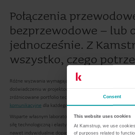
Połączenia przewodow
bezprzewodowe – lub 
jednocześnie. Z Kamst
wszystko, czego potrz
Różne wyzwania wymagają różnej infrastruktury. Dzięki p
doświadczeniu w projektowaniu, budowie i eksploatacji sie
zróżnicowane portfolio technologiczne oferuje najlepiej
Consent
komunikacyjne
dla każdego zastosowania.
Wsparte własnym laboratorium radiowym oraz zapleczem 
This website uses cookies
siłę technologiczną i elastyczność potrzebną do dostarcza
At Kamstrup, we use cookies 
nawet indywidualnie dopasowanych rozwiązań – zarówno
of purposes related to functio