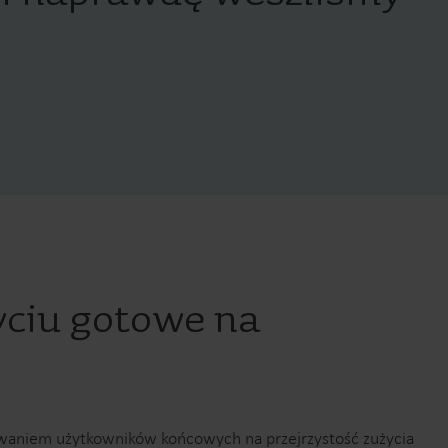
yciu gotowe na
waniem użytkowników końcowych na przejrzystość zużycia