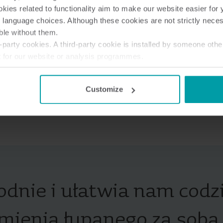
 od poziomu złożoności
ies related to functionality aim to make our website easier for 
 language choices. Although these cookies are not strictly nece
ble without them.
party cookies. A third-party cookie is installed by someone othe
t for our website or analysis programmes.
or withdraw your consent from the Cookie Declaration
here
.
Customize
odnie i ułatwia nam codz
mienia łupanego za sobą