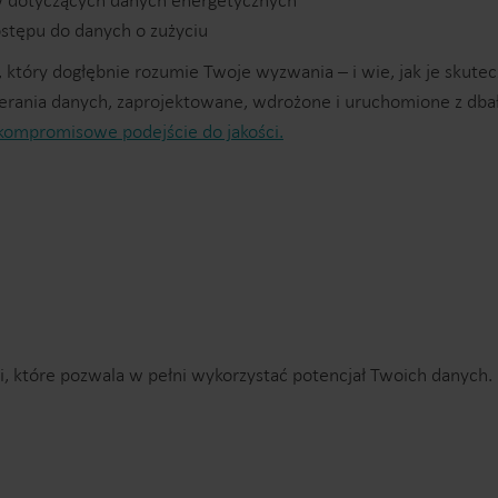
w dotyczących danych energetycznych
tępu do danych o zużyciu
który dogłębnie rozumie Twoje wyzwania – i wie, jak je skuteczn
ania danych, zaprojektowane, wdrożone i uruchomione z dbałoś
kompromisowe podejście do jakości.
i, które pozwala w pełni wykorzystać potencjał Twoich danych.