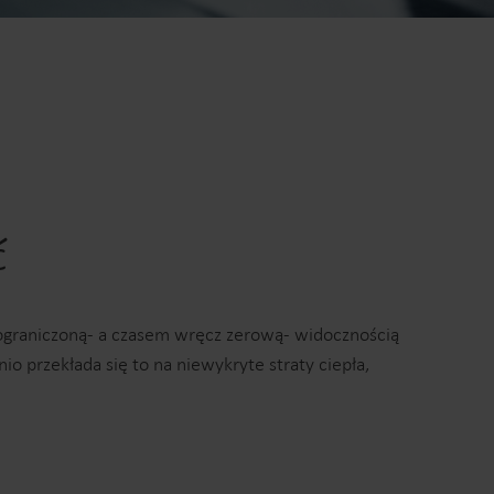
Centrum produktowe
zczegółowe informacje i materiały dotyczące
wszystkich naszych innowacyjnych rozwiązań
można znaleźć w centrum produktowym.
ć
ograniczoną- a czasem wręcz zerową- widocznością
 przekłada się to na niewykryte straty ciepła,