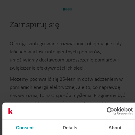
Zainspiruj się
Oferując zintegrowane rozwiązanie, obejmujące cały
łańcuch wartości inteligentnych pomiarów,
umożliwiamy dostawcom uproszczenie pomiarów i
zwiększenie efektywności ich sieci.
Możemy pochwalić się 25-letnim doświadczeniem w
pomiarach energii elektrycznej, ale to, co naprawdę
nas wyróżnia, to nasz sposób myślenia. Pragniemy być
dla naszych klientów zaufanym partnerem, który
oferuje im innowacyjne rozwiązania i pomaga im
rozwijać i usprawniać ich działalność oraz
przygotować się na wyzwania przyszłości.
Consent
Details
About