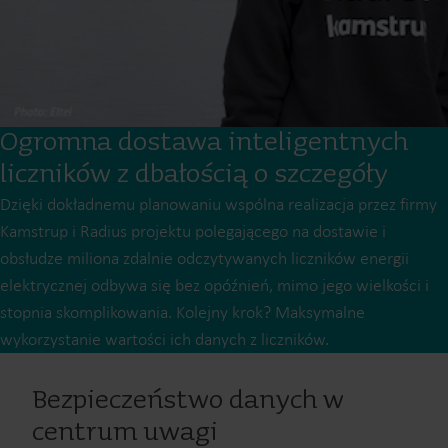
Ogromna dostawa inteligentnych
liczników z dbałością o szczegóły
Dzięki dokładnemu planowaniu wspólna realizacja przez firmy
Kamstrup i Radius projektu polegającego na dostawie i
obsłudze miliona zdalnie odczytywanych liczników energii
elektrycznej odbywa się bez opóźnień, mimo jego wielkości i
stopnia skomplikowania. Kolejny krok? Maksymalne
wykorzystanie wartości ich danych z liczników.
Bezpieczeństwo danych w
centrum uwagi