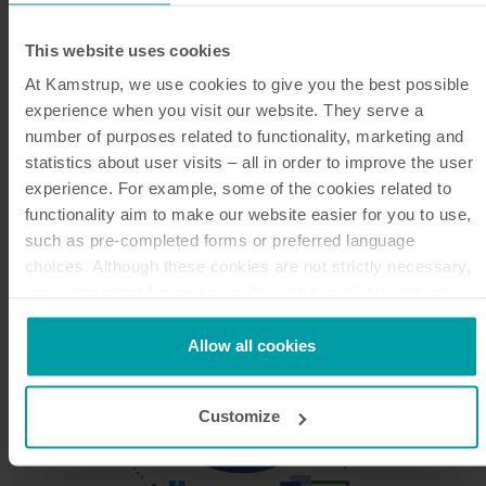
W imieniu wielu naszych klientów codziennie
zajmujemy się hostowaniem i obsługą systemów
This website uses cookies
inteligentnych pomiarów. Nasi klienci oraz ich
At Kamstrup, we use cookies to give you the best possible
problemy są dla nas najważniejsze i stanowią
experience when you visit our website. They serve a
inspirację do tworzenia innowacyjnych rozwiązań.
number of purposes related to functionality, marketing and
statistics about user visits – all in order to improve the user
experience. For example, some of the cookies related to
functionality aim to make our website easier for you to use,
such as pre-completed forms or preferred language
choices. Although these cookies are not strictly necessary,
many important functions would not be available without
them.
Kamstrup makes use of third-party cookies. A third-party
Allow all cookies
cookie is installed by someone other than us, such as other
websites that provide content for our website or analysis
Customize
programmes.
You can at any time change or withdraw your consent from
the Cookie Declaration
here
.