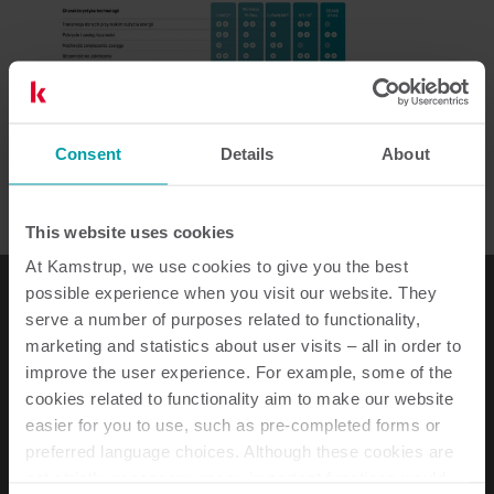
Consent
Details
About
This website uses cookies
At Kamstrup, we use cookies to give you the best
possible experience when you visit our website. They
Do ciebie należy decyzja o tym,
serve a number of purposes related to functionality,
jaki będzie twój następny krok.
marketing and statistics about user visits – all in order to
improve the user experience. For example, some of the
cookies related to functionality aim to make our website
Niezależnie od tego, jaką technologię komunikacyjną
easier for you to use, such as pre-completed forms or
wybierzesz, najpierw musisz przeanalizować swoje
preferred language choices. Although these cookies are
potrzeby. Czy twoim celem jest zoptymalizowanie
not strictly necessary, many important functions would