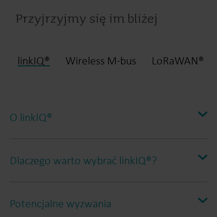
Przyjrzyjmy się im bliżej
linkIQ®
Wireless M-bus
LoRaWAN®
O linkIQ®
Dlaczego warto wybrać linkIQ®?
1. Duży zasięg i pokrycie przy niewielkiej liczbie
elementów infrastruktury
Potencjalne wyzwania