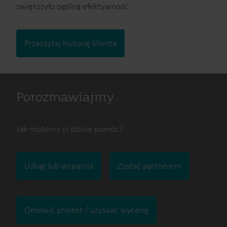
zwiększyło ogólną efektywność.
elementy infrastruktury.
Przeczytaj historię klienta
Porozmawiajmy
Jak możemy ci dzisiaj pomóc?
Usługi lub wsparcia
Zostać partnerem
Omówić projekt / uzyskać wycenę