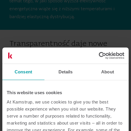
temat tego, w jaki sposób wyższa efektywność
energetyczna wiąże się z niższymi temperaturami i
bardziej elastyczną dystrybucją.
Transparentność daje nowe
możliwości
Transparentność jest warunkiem osiągnięcia wysokiej
Consent
Details
About
efektywności energetycznej oraz stanowi podstawę
przejścia na ekologiczne dostawy ciepła.
This website uses cookies
Aby przedsiębiorstwa ciepłownicze mogły spełniać
At Kamstrup, we use cookies to give you the best
cele efektywności oraz pracować w pobliżu wartości
possible experience when you visit our website. They
progowych, muszą w każdej chwili dokładnie
serve a number of purposes related to functionality,
wiedzieć, co dzieje się w sieci, a szczególnie w jej
marketing and statistics about user visits – all in order to
kluczowych punktach. Tylko dane dostarczane z dużą
improve the user experience. For example, some of the