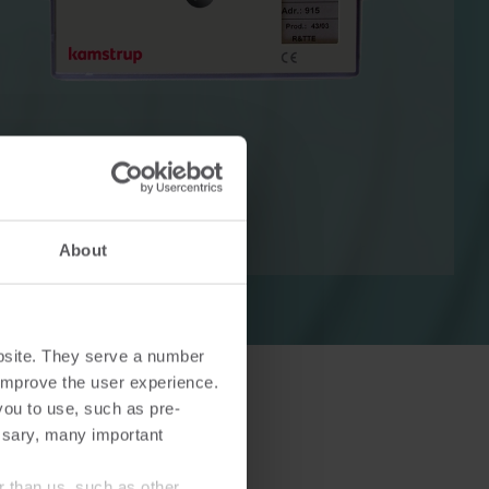
ingen
Koude-oplossingen​
Innovatieve oplossingen voor
optimaal
nauwkeurige koudemetingen
en energie efficiëntie .
About
bsite. They serve a number
o improve the user experience.
you to use, such as pre-
ssary, many important
r than us, such as other