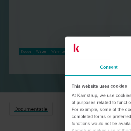
Koude
Water
Warmte
Meteruitlezing
Consent
This website uses cookies
At Kamstrup, we use cookies 
of purposes related to functio
Documentatie
For example, some of the cook
completed forms or preferred
functions would not be availa
Kamstrup makes use of third-