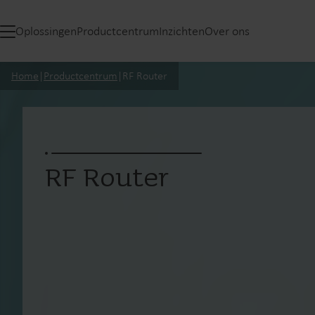
Oplossingen
Productcentrum
Inzichten
Over ons
Home
|
Productcentrum
|
RF Router
RF Router