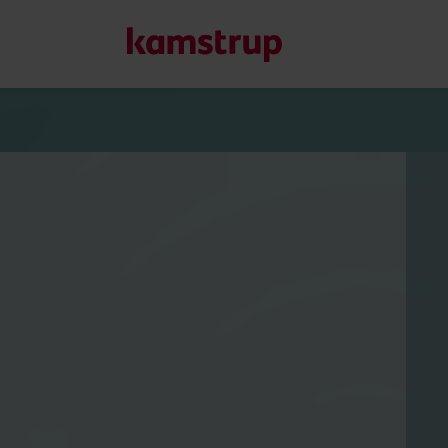
Onze oplossingen
Onze toewijding aan een groenere toekomst stimuleert on
helpen om waterverspilling te verminderen, nutsvoorzieni
optimaliseren en elektrificatie beheersbaar te maken.
Meer over onze oplossingen