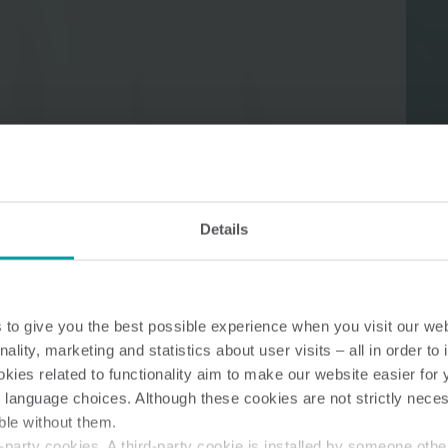
Wateroplossingen
Warmte oploss
Slimme wateroplossingen
Geavanceerde
voor nauwkeurige metingen
warmtemeting voor 
en efficiënt beheer.
energiegebruik.
Details
to give you the best possible experience when you visit our we
nality, marketing and statistics about user visits – all in order t
ies related to functionality aim to make our website easier for 
 language choices. Although these cookies are not strictly nece
ble without them.
party cookies. A third-party cookie is installed by someone othe