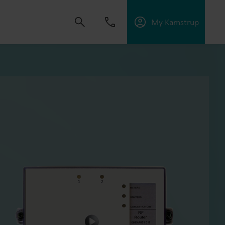
My Kamstrup
s om oplossingen te ontwikkelen die klanten
ngen te verbeteren, energie-efficiëntie te