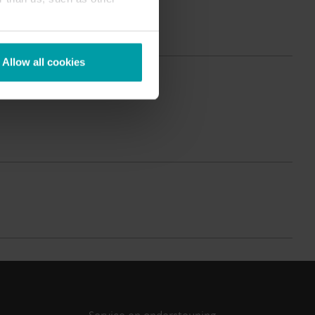
Submetering- oplossingen
Productcentrum
Vindt gedetailleerde
n
informatie over al onze
Allow all cookies
nzicht en
innovatieve oplossingen in
heer.
het productcentrum.