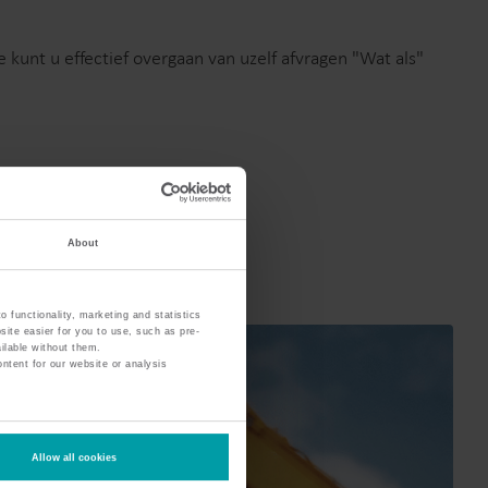
 kunt u effectief overgaan van uzelf afvragen "Wat als"
About
 functionality, marketing and statistics
site easier for you to use, such as pre-
ilable without them.
ntent for our website or analysis
Allow all cookies