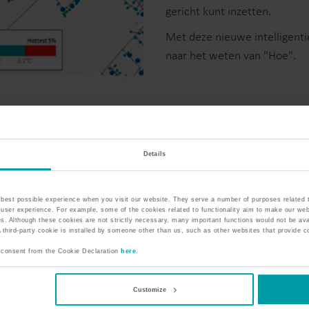
gericht kunt inzetten.
Met deze nieuwe intelligentie
naar het weten van "Hoe".
Details
best possible experience when you visit our website. They serve a number of purposes related to
he user experience. For example, some of the cookies related to functionality aim to make our web
s. Although these cookies are not strictly necessary, many important functions would not be ava
third-party cookie is installed by someone other than us, such as other websites that provide co
 consent from the Cookie Declaration
here
.
Customize