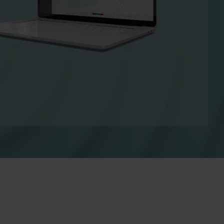
ingen
Koude-oplossingen​
Innovatieve oplossingen voor
optimaal
nauwkeurige koudemetingen
en energie efficiëntie .