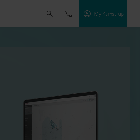
My Kamstrup
s om oplossingen te ontwikkelen die klanten
ngen te verbeteren, energie-efficiëntie te