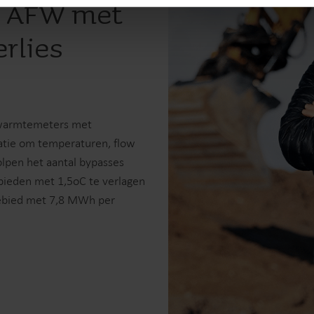
pt AFW met
rlies
e warmtemeters met
latie om temperaturen, flow
lpen het aantal bypasses
ebieden met 1,5oC te verlagen
 gebied met 7,8 MWh per