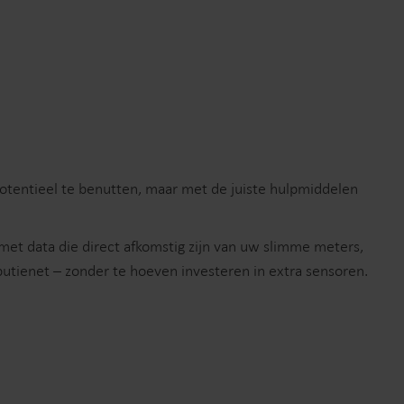
Submetering- oplossingen
Productcentrum
Vindt gedetailleerde
n
informatie over al onze
nzicht en
innovatieve oplossingen in
heer.
het productcentrum.
otentieel te benutten, maar met de juiste hulpmiddelen
 met data die direct afkomstig zijn van uw slimme meters,
butienet – zonder te hoeven investeren in extra sensoren.