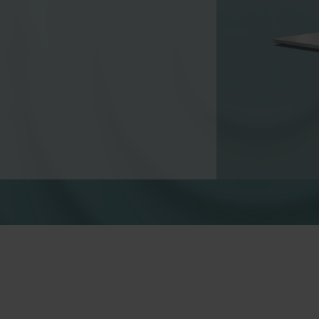
Wateroplossingen
Warmte oploss
Slimme wateroplossingen
Geavanceerde
voor nauwkeurige metingen
warmtemeting voor 
en efficiënt beheer.
energiegebruik.