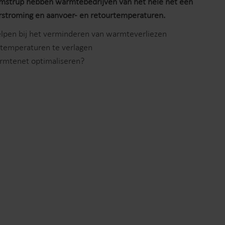
amstrup hebben warmtebedrijven van het hele net een
orstroming en aanvoer- en retourtemperaturen.
helpen bij het verminderen van warmteverliezen
rtemperaturen te verlagen
rmtenet optimaliseren?