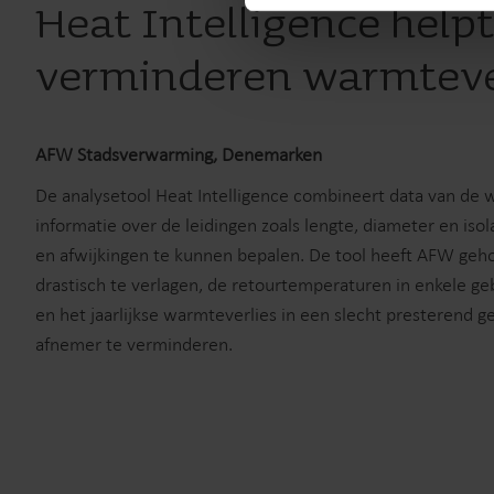
Heat Intelligence hel
verminderen warmteve
AFW Stadsverwarming, Denemarken
De analysetool Heat Intelligence combineert data van d
informatie over de leidingen zoals lengte, diameter en iso
en afwijkingen te kunnen bepalen. De tool heeft AFW geho
drastisch te verlagen, de retourtemperaturen in enkele g
en het jaarlijkse warmteverlies in een slecht presterend
afnemer te verminderen.