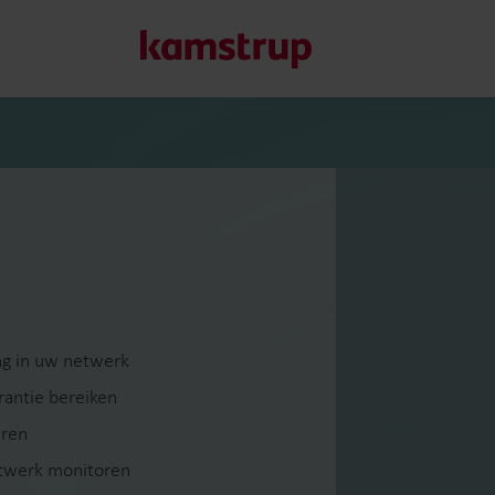
Onze oplossingen
Onze toewijding aan een groenere toekomst stimuleert on
helpen om waterverspilling te verminderen, nutsvoorzieni
optimaliseren en elektrificatie beheersbaar te maken.
Meer over onze oplossingen
ing in uw netwerk
rantie bereiken
eren
etwerk monitoren