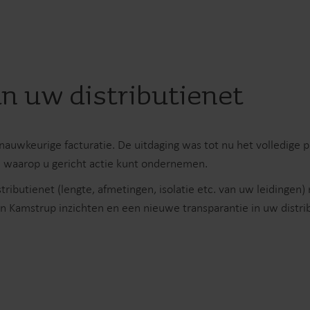
Elektriciteitsoplossingen​
Geavanceerde oplossingen
Nauwkeurige
voor slimme energiemeting
onderbemetering va
en -beheer.
verbruik voor beter i
efficiënt middelenbe
n uw distributienet
uwkeurige facturatie. De uitdaging was tot nu het volledige p
 waarop u gericht actie kunt ondernemen.
ributienet (lengte, afmetingen, isolatie etc. van uw leidingen)
n Kamstrup inzichten en een nieuwe transparantie in uw distri