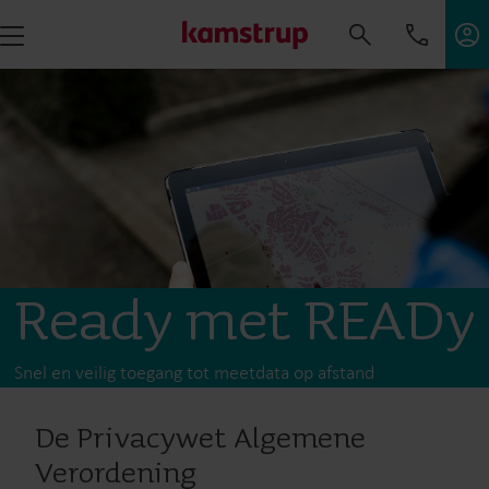
Ready met READy
Snel en veilig toegang tot meetdata op afstand
De Privacywet Algemene
Verordening