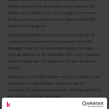
READy-systeem ben je voorbereid en klaar om de
factuur op te stellen. Ook als er vragen komen over
de factuur, ben je voorbereid om daar onmiddellijk
antwoord op te geven.
Dat geldt bijvoorbeeld ook voor een verhuizing: de
meterstand is automatisch beschikbaar in READy
Manager, klaar om de eindafrekening op te maken.
Voor de jaarnota is dat hetzelfde. Niet meer maanden
wachten maar aan het begin van het jaar de nota in
de bus.’
Gebruikers van READy hebben vrijheid te kiezen voor
het geheel in eigen beheer uitvoeren van de
facturatie of uitbesteding aan ieder willekeurig bedrijf
dat de facturatie kan verzorgen.
Startman: ‘Onze oplossingen zijn flexibel: regel de