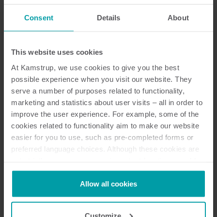
facturatie zelf of laat dit aan een andere partij over. Je
Consent
Details
About
hebt altijd toegang tot de data, dus het is niet nodig
om op een reactie van een externe partij te wachten
bij vragen van bewoners over de factuur. Gebruikers
This website uses cookies
van READy bepalen zelf hoe ze het systeem willen
At Kamstrup, we use cookies to give you the best
inzetten.’
possible experience when you visit our website. They
Transparantie
serve a number of purposes related to functionality,
Met de slimme meetoplossingen van Kamstrup
marketing and statistics about user visits – all in order to
improve the user experience. For example, some of the
krijgen de gebruikers van READy eenvoudig en
cookies related to functionality aim to make our website
transparant toegang tot al hun gegevens, inclusief een
easier for you to use, such as pre-completed forms or
aantal hulpmiddelen waarmee ze proactief kunnen
preferred language choices. Although these cookies are
plannen en werken.
not strictly necessary, many important functions would
Startman legt uit dat dit opdrachtgevers in staat stelt
not be available without them.
Kamstrup makes use of third-party cookies. A third-party
Allow all cookies
woningen, winkels, appartementen, kantoren en
cookie is installed by someone other than us, such as
andere ruimten op intelligente wijze van energie en
other websites that provide content for our website or
water te voorzien, continu meetdata te verzamelen
Customize