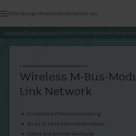
Zählerlösungen
Produkte
Einblicke
Über uns
Kamstrup
|
Produktzentrum
|
Wireless M-Bus-Module für Radio Lin
Wireless M-Bus-Modu
Link Network
Konzipiert auf Netzwerkauslesung
Bis zu 16 Jahre Batterielebensdauer
Stabile und schnelle Auslesung