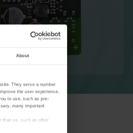
Lösungen im Wärmebereich
Lösungen im Strombereich
ösungen
Fortschrittliche
About
 und
Stromlösungen für präzise
tzung.
Messung und intelligentes
Energiemanagement.
bsite. They serve a number
o improve the user experience.
you to use, such as pre-
ssary, many important
r than us, such as other