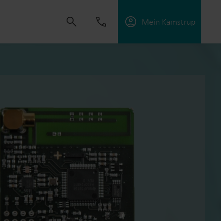
Mein Kamstrup
t uns, Lösungen zu schaffen, die es unseren
sorgungsunternehmen zu unterstützen, die
ffektiv zu managen.