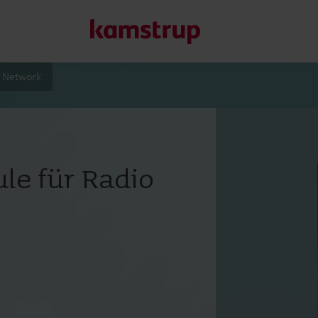
k Network
Unsere Lösungen
Unser Engagement für eine nachhaltigere Zukunft motivier
le für Radio
Kunden ermöglichen, Wasserverluste zu minimieren, Ver
Energieeffizienz zu maximieren und die Elektrifizierung e
Erfahren Sie mehr über unsere Lösungen