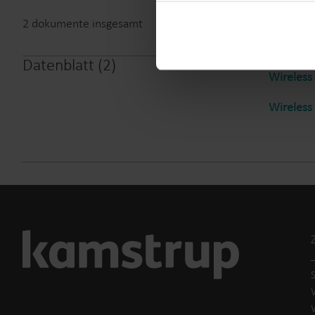
You can at any time change 
2
dokumente insgesamt
Datenblatt
(
2
)
Wireless
Wireless