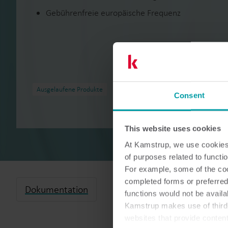
Gebührenfreie europäische Frequenz
Ausgelaufene Produkte
Consent
This website uses cookies
At Kamstrup, we use cookies 
of purposes related to functio
For example, some of the cook
completed forms or preferred
Dokumentation
functions would not be availa
Kamstrup makes use of third-
websites that provide conten