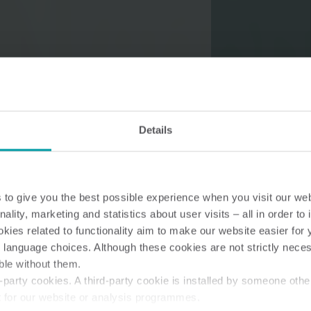
Lösungen im Wasserbereich
Intelligente Wasserlösungen
Intelligente Wärmel
Details
für präzise Messung und
für präzise Messung
effizientes Management.
effiziente Energienu
to give you the best possible experience when you visit our we
nality, marketing and statistics about user visits – all in order t
ies related to functionality aim to make our website easier for 
 language choices. Although these cookies are not strictly nece
ble without them.
party cookies. A third-party cookie is installed by someone othe
t for our website or analysis programmes.