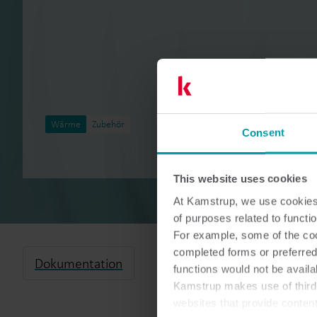
Wärme
Zubehör
Consent
This website uses cookies
At Kamstrup, we use cookies 
of purposes related to functio
For example, some of the cook
completed forms or preferred
Dokumentation
functions would not be availa
Kamstrup makes use of third-
websites that provide conten