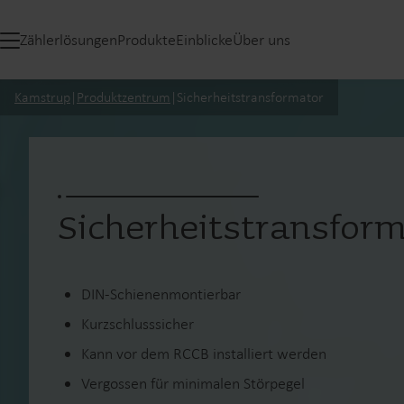
Zählerlösungen
Produkte
Einblicke
Über uns
Kamstrup
|
Produktzentrum
|
Sicherheitstransformator
Sicherheitstransfor
DIN-Schienenmontierbar
Kurzschlusssicher
Kann vor dem RCCB installiert werden
Vergossen für minimalen Störpegel