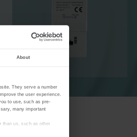
Lösungen im Wärmebereich
Lösungen im Strombereich
ösungen
Fortschrittliche
About
 und
Stromlösungen für präzise
tzung.
Messung und intelligentes
Energiemanagement.
bsite. They serve a number
o improve the user experience.
you to use, such as pre-
ssary, many important
r than us, such as other