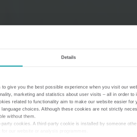
Lösungen im Wasserbereich
Intelligente Wasserlösungen
Intelligente Wärmel
Details
für präzise Messung und
für präzise Messung
effizientes Management.
effiziente Energienu
to give you the best possible experience when you visit our we
nality, marketing and statistics about user visits – all in order t
ies related to functionality aim to make our website easier for 
 language choices. Although these cookies are not strictly nece
ble without them.
party cookies. A third-party cookie is installed by someone othe
t for our website or analysis programmes.