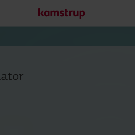
Unsere Lösungen
Unser Engagement für eine nachhaltigere Zukunft motivier
mator
Kunden ermöglichen, Wasserverluste zu minimieren, Ver
Energieeffizienz zu maximieren und die Elektrifizierung e
Erfahren Sie mehr über unsere Lösungen