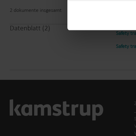
You can at any time change 
2
dokumente insgesamt
Datenblatt
(
2
)
Safety tr
Safety tr