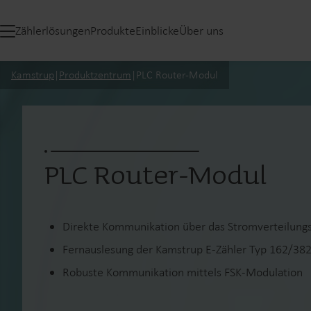
Zählerlösungen
Produkte
Einblicke
Über uns
Kamstrup
|
Produktzentrum
|
PLC Router-Modul
PLC Router-Modul
Direkte Kommunikation über das Stromverteilung
Fernauslesung der Kamstrup E-Zähler Typ 162/38
Robuste Kommunikation mittels FSK-Modulation