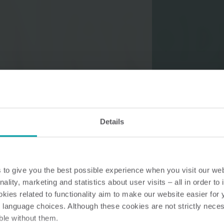
Lösungen im Wasserbereich
Intelligente Wasserlösungen
Intelligente Wärmel
für präzise Messung und
für präzise Messung
effizientes Management.
effiziente Energienu
Details
to give you the best possible experience when you visit our we
nality, marketing and statistics about user visits – all in order t
ies related to functionality aim to make our website easier for 
 language choices. Although these cookies are not strictly nece
ble without them.