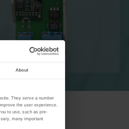
Lösungen im Wärmebereich
Lösungen im Strombereich
ösungen
Fortschrittliche
 und
Stromlösungen für präzise
tzung.
Messung und intelligentes
Energiemanagement.
About
bsite. They serve a number
o improve the user experience.
you to use, such as pre-
ssary, many important