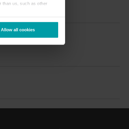
r than us, such as other
Produktzentrum
inden Sie ausführliche Einblicke und Ressourcen
u all unseren innovativen Lösungen im
Produktzentrum.
Allow all cookies