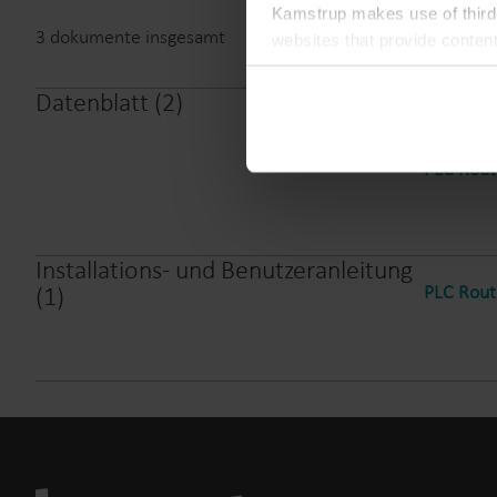
Kamstrup makes use of third-
3
dokumente insgesamt
websites that provide conten
You can at any time change 
Datenblatt
(
2
)
PLC Rout
PLC Rout
Installations- und Benutzeranleitung
PLC Rout
(
1
)