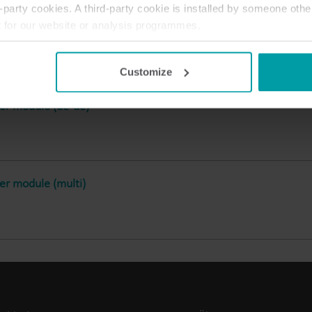
party cookies. A third-party cookie is installed by someone othe
Lösungen im Submetering-Bereich
t for our website or analysis programmes.
Submetering-Lösungen für präzise Erfassung und
F
or withdraw your consent from the Cookie Declaration
here
.
effizientes Ressourcenmanagement.
z
Customize
er module (en-gb)
er module (de-de)
er module (multi)