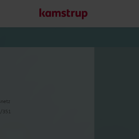
Unsere Lösungen
Unser Engagement für eine nachhaltigere Zukunft motivier
Kunden ermöglichen, Wasserverluste zu minimieren, Ver
Energieeffizienz zu maximieren und die Elektrifizierung e
Erfahren Sie mehr über unsere Lösungen
snetz
2/351