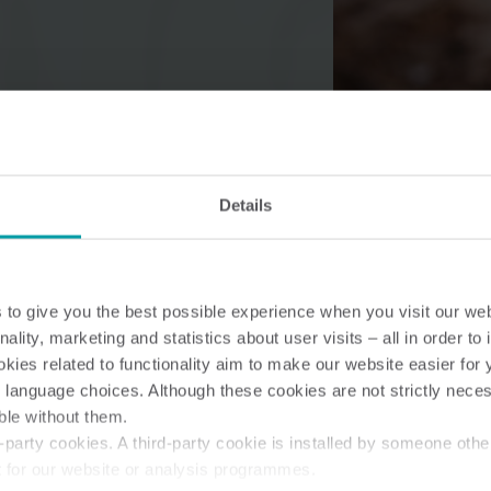
Lösungen im Wasserbereich
Intelligente Wasserlösungen
Intelligente Wärmel
Details
für präzise Messung und
für präzise Messung
effizientes Management.
effiziente Energienu
to give you the best possible experience when you visit our we
nality, marketing and statistics about user visits – all in order t
ies related to functionality aim to make our website easier for 
 language choices. Although these cookies are not strictly nece
ble without them.
party cookies. A third-party cookie is installed by someone othe
t for our website or analysis programmes.