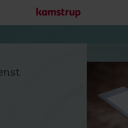
Unsere Lösungen
Unser Engagement für eine nachhaltigere Zukunft motivier
enst
Kunden ermöglichen, Wasserverluste zu minimieren, Ver
Energieeffizienz zu maximieren und die Elektrifizierung e
Erfahren Sie mehr über unsere Lösungen