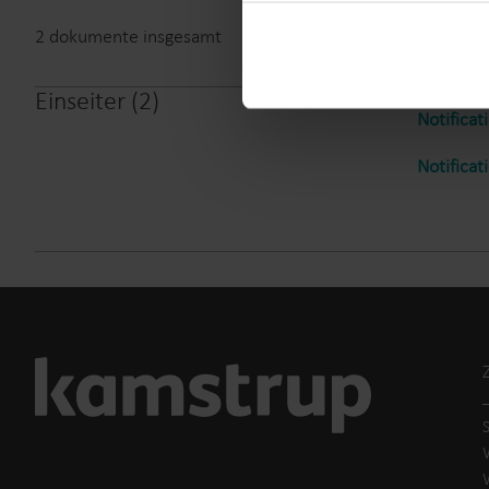
You can at any time change 
2
dokumente insgesamt
Einseiter
(
2
)
Notificat
Notificat