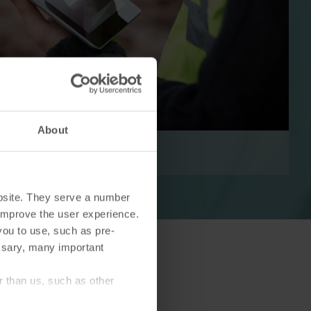
Lösungen im Wärmebereich
Lösungen im Strombereich
ösungen
Fortschrittliche
About
 und
Stromlösungen für präzise
tzung.
Messung und intelligentes
Energiemanagement.
bsite. They serve a number
o improve the user experience.
you to use, such as pre-
ssary, many important
r than us, such as other