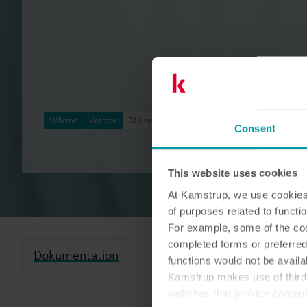
Wärme
Wasser
Zählerauslesung
Consent
This website uses cookies
At Kamstrup, we use cookies 
of purposes related to functio
For example, some of the cook
completed forms or preferred
Dokumentation
functions would not be availa
Kamstrup makes use of third-
websites that provide conten