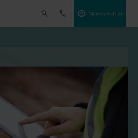
Mein Kamstrup
t uns, Lösungen zu schaffen, die es unseren
sorgungsunternehmen zu unterstützen, die
ffektiv zu managen.